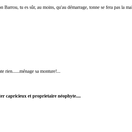
n Barrou, tu es sûr, au moins, qu'au démarrage, ton
ne se fera pas la mal
te rien......ménage sa monture!...
er capricieux et proprietaire néophyte....