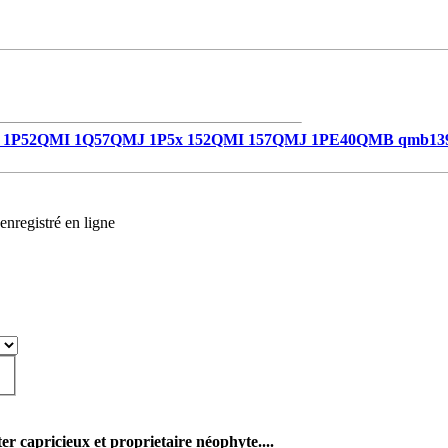
1P52QMI 1Q57QMJ 1P5x 152QMI 157QMJ 1PE40QMB qmb13
enregistré en ligne
er capricieux et proprietaire néophyte....