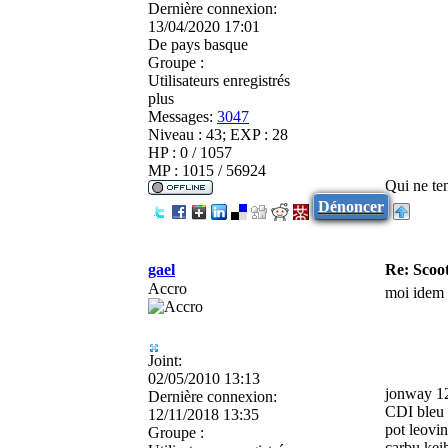
Dernière connexion:
13/04/2020 17:01
De
pays basque
Groupe :
Utilisateurs enregistrés
plus
Messages:
3047
Niveau : 43; EXP : 28
HP : 0 / 1057
MP : 1015 / 56924
Qui ne ten
Dénoncer
gael
Re: Scoot
Accro
moi idem f
Joint:
02/05/2010 13:13
jonway 1
Dernière connexion:
CDI bleu
12/11/2018 13:35
pot leovi
Groupe :
carbu kei