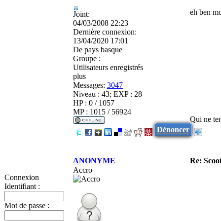
eh ben mo
Joint:
04/03/2008 22:23
Dernière connexion:
13/04/2020 17:01
De
pays basque
Groupe :
Utilisateurs enregistrés
plus
Messages:
3047
Niveau : 43; EXP : 28
HP : 0 / 1057
MP : 1015 / 56924
Qui ne ten
Dénoncer
ANONYME
Re: Scoot
Accro
Connexion
Identifiant :
Mot de passe :