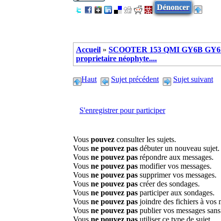
Dénoncer
Accueil
»
SCOOTER 153 QMI GY6B GY6 
proprietaire néophyte....
Haut
Sujet précédent
Sujet suivant
S'enregistrer pour participer
Vous
pouvez
consulter les sujets.
Vous
ne pouvez pas
débuter un nouveau sujet.
Vous
ne pouvez pas
répondre aux messages.
Vous
ne pouvez pas
modifier vos messages.
Vous
ne pouvez pas
supprimer vos messages.
Vous
ne pouvez pas
créer des sondages.
Vous
ne pouvez pas
participer aux sondages.
Vous
ne pouvez pas
joindre des fichiers à vos
Vous
ne pouvez pas
publier vos messages sans
Vous
ne pouvez pas
utiliser ce type de sujet.