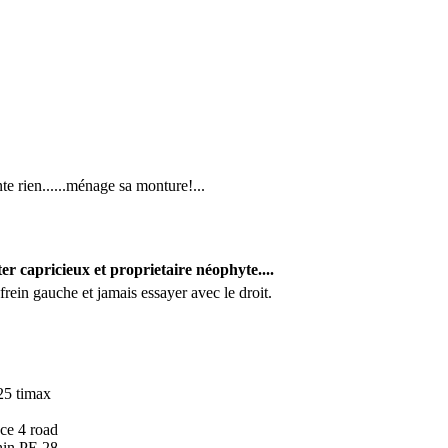
te rien......ménage sa monture!...
er capricieux et proprietaire néophyte....
rein gauche et jamais essayer avec le droit.
25 timax
nce 4 road
hin PE 28