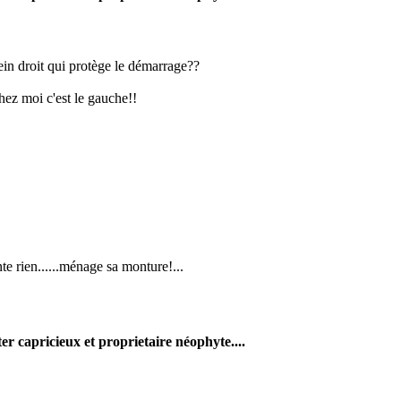
rein droit qui protège le démarrage??
hez moi c'est le gauche!!
te rien......ménage sa monture!...
er capricieux et proprietaire néophyte....