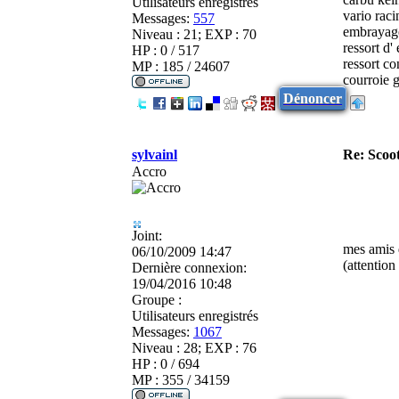
Utilisateurs enregistrés
vario rac
Messages:
557
embrayage
Niveau : 21; EXP : 70
ressort d
HP : 0 / 517
ressort c
MP : 185 / 24607
courroie g
Dénoncer
sylvainl
Re: Scoot
Accro
Joint:
mes amis 
06/10/2009 14:47
(attention
Dernière connexion:
19/04/2016 10:48
Groupe :
Utilisateurs enregistrés
Messages:
1067
Niveau : 28; EXP : 76
HP : 0 / 694
MP : 355 / 34159