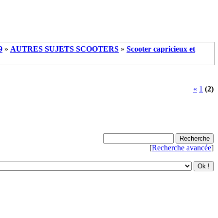
9
»
AUTRES SUJETS SCOOTERS
»
Scooter capricieux et
«
1
(2)
[
Recherche avancée
]