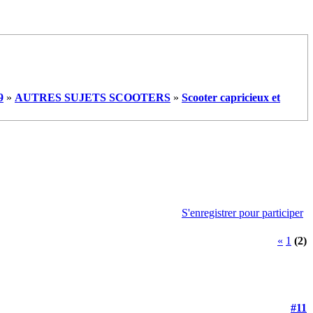
9
»
AUTRES SUJETS SCOOTERS
»
Scooter capricieux et
S'enregistrer pour participer
«
1
(2)
#11