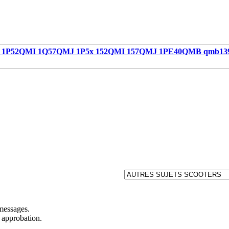
1P52QMI 1Q57QMJ 1P5x 152QMI 157QMJ 1PE40QMB qmb13
 messages.
 approbation.