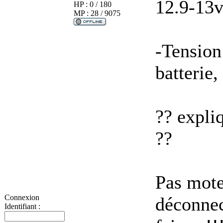
12.9-13
HP : 0 / 180
MP : 28 / 9075
-Tension
batterie
?? expliq
??
Pas mote
Connexion
déconnect
Identifiant :