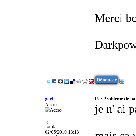
Merci b
Darkpow
Dénoncer
gael
Re: Problème de batt
Accro
je n' ai 
Joint:
mais sa 
02/05/2010 13:13