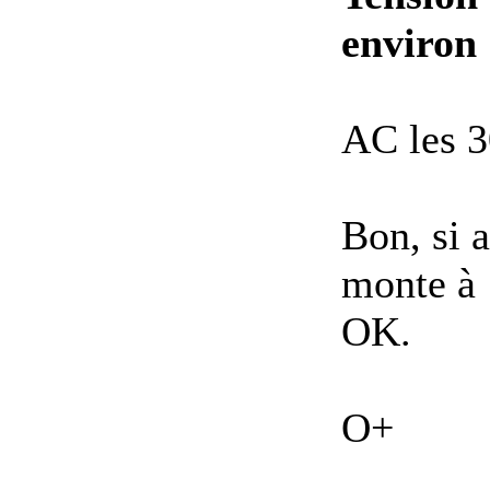
environ
AC les 3
Bon, si 
monte à 
OK.
O+