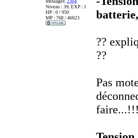
-Tension
Messages:
2304
Niveau : 39; EXP : 1
batterie
HP : 0 / 950
MP : 768 / 46023
?? expliq
??
Pas mote
déconnect
faire...!!
Tension 