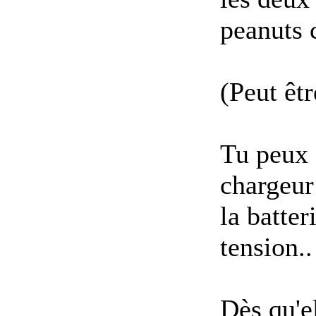
peanuts 
(Peut êt
Tu peux 
chargeur
la batter
tension..
Dès qu'el