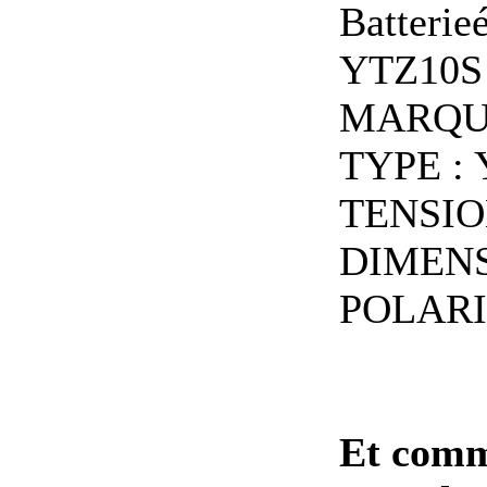
Batterie
YTZ10S
MARQUE 
TYPE :
TENSION
DIMENSI
POLARITE
Et com