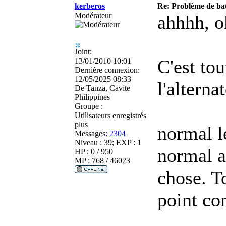
kerberos
Re: Problème de batt
Modérateur
ahhhh, ok
Joint:
C'est tou
13/01/2010 10:01
Dernière connexion:
12/05/2025 08:33
l'alterna
De
Tanza, Cavite
Philippines
Groupe :
Utilisateurs enregistrés
plus
normal l
Messages:
2304
Niveau : 39; EXP : 1
normal au
HP : 0 / 950
MP : 768 / 46023
chose. To
point co