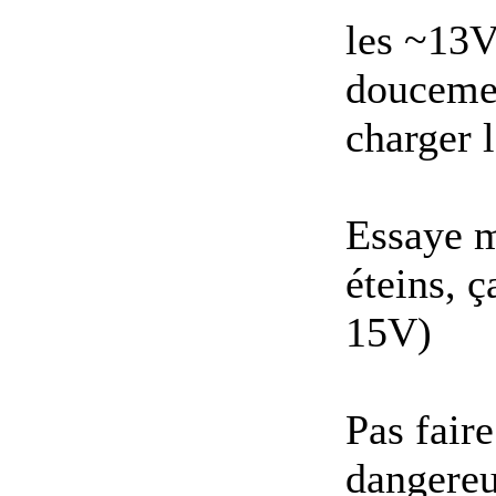
les ~13V
doucemen
charger l
Essaye m
éteins, 
15V)
Pas faire
dangereux