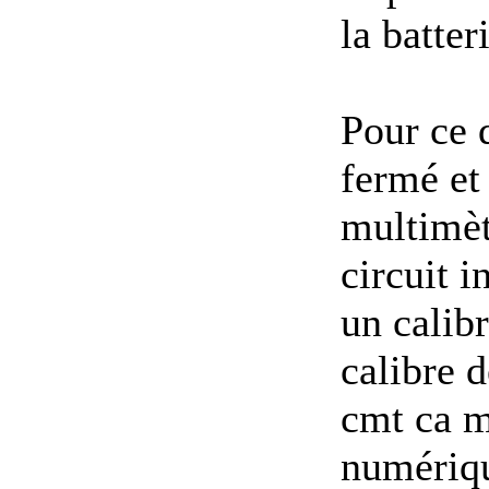
la batter
Pour ce 
fermé et 
multimètr
circuit i
un calib
calibre 
cmt ca m
numériqu