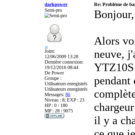
darkpower
Re: Problème de batt
Semi-pro
Bonjour,
Alors voi
neuve, j'
Joint:
12/06/2009 13:28
Dernière connexion:
YTZ10S p
19/12/2016 08:44
De
Power
pendant 
Groupe :
Utilisateurs enregistrés
Utilisateurs enregistrés
complète
Messages:
86
Niveau : 8; EXP : 23
chargeur 
HP : 0 / 180
MP : 28 / 9075
il y a c
ce que j