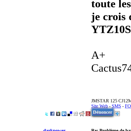
toute le
je crois
YTZ10S
A+
Cactus7
JMSTAR 125 CJ12
Site Web
-
SMS
-
FO
Dénoncer
darkpower
Re: Problème de batt