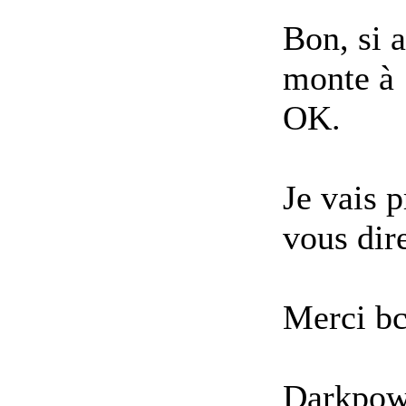
Bon, si 
monte à 
OK.
Je vais 
vous dir
Merci bc
Darkpow