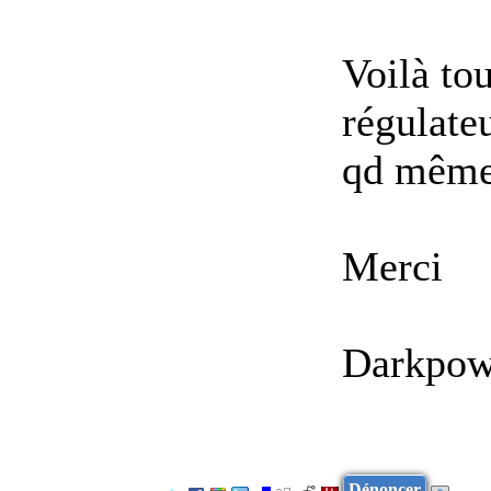
Voilà tou
régulateu
qd même 
Merci
Darkpow
Dénoncer