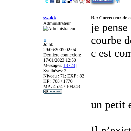
swakk
Re: Correcteur de c
Administrateur
je pense 
courbe d
Joint:
c est co
29/06/2005 02:04
Dernière connexion:
17/01/2023 12:50
Messages:
13723
|
Synthèses:
2
Niveau : 71; EXP : 82
HP : 708 / 1770
MP : 4574 / 109243
un petit 
Il n’exis