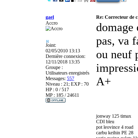
gael
Re: Correcteur de c
Accro
domage q
pas, va f
Joint:
ou neuf 
02/05/2010 13:13
Dernière connexion:
12/11/2018 13:35
impressi
Groupe :
Utilisateurs enregistrés
A+
Messages:
557
Niveau : 21; EXP : 70
HP : 0 / 517
MP : 185 / 24611
jonway 125 timax
CDI bleu
pot leovince 4 road
carbu keihin PE 28