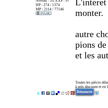
L'intérêt
Niveau : 55; EXP : 97
HP : 274 / 1374
MP : 2114 / 77146
monter.
autre cho
pions de 
et les au
Toutes les pièces dét
à prix discount et en
Dénoncer