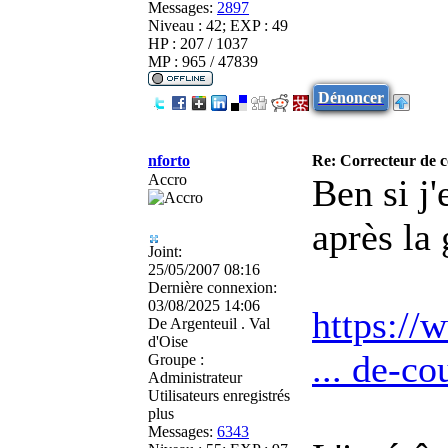
Messages:
2897
Niveau : 42; EXP : 49
HP : 207 / 1037
MP : 965 / 47839
Dénoncer
nforto
Re: Correcteur de c
Accro
Ben si j
après la
Joint:
25/05/2007 08:16
Dernière connexion:
03/08/2025 14:06
https://
De
Argenteuil . Val
d'Oise
... de-c
Groupe :
Administrateur
Utilisateurs enregistrés
plus
Messages:
6343