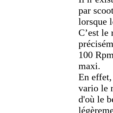
par scoot
lorsque l
C’est le
préciséme
100 Rpm 
maxi.
En effet
vario le
d'où le b
légèreme