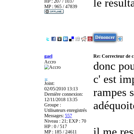
le résult
HP : 207 / 1037
MP : 965 / 47839
Dénoncer
gael
Re: Correcteur de c
Accro
donc pour
c' est im
Joint:
rampes s
02/05/2010 13:13
Dernière connexion:
12/11/2018 13:35
adéquoit
Groupe :
Utilisateurs enregistrés
Messages:
557
Niveau : 21; EXP : 70
HP : 0 / 517
il me res
MP : 185 / 24611