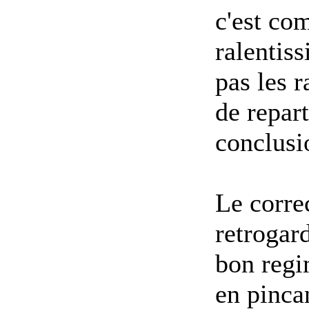
c'est co
ralentiss
pas les r
de repar
conclusi
Le corre
retrogard
bon regi
en pinca