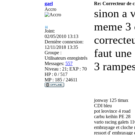
gael
Re: Correcteur de c
Accro
sinon a 
meme 3 c
Joint:
correcteu
02/05/2010 13:13
Dernière connexion:
12/11/2018 13:35
faut une 
Groupe :
Utilisateurs enregistrés
3 rampes
Messages:
557
Niveau : 21; EXP : 70
HP : 0 / 517
MP : 185 / 24611
jonway 125 timax
CDI bleu
pot leovince 4 road
carbu keihin PE 28
vario racing galets 1
embrayage et cloche 
ressort d' embrayage