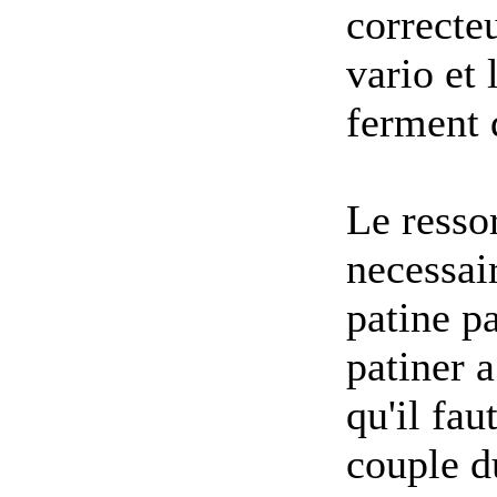
correcteu
vario et 
ferment 
Le ressor
necessair
patine p
patiner a
qu'il fau
couple d