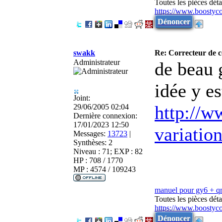
Toutes les pièces dé
https://www.boostyc
Dénoncer
swakk
Re: Correcteur de c
Administrateur
de beau 
idée y es
Joint:
http://w
29/06/2005 02:04
Dernière connexion:
17/01/2023 12:50
variatio
Messages:
13723
|
Synthèses:
2
Niveau : 71; EXP : 82
HP : 708 / 1770
MP : 4574 / 109243
manuel pour gy6 + 
Toutes les pièces dé
https://www.boostyc
Dénoncer