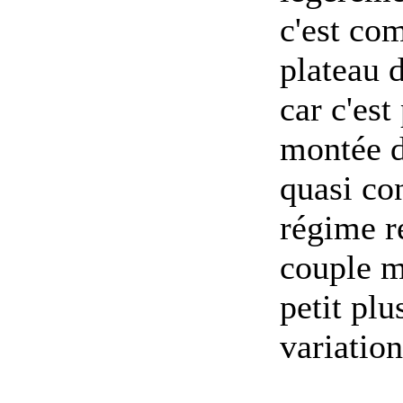
c'est co
plateau 
car c'est
montée d
quasi co
régime r
couple ma
petit plu
variatio