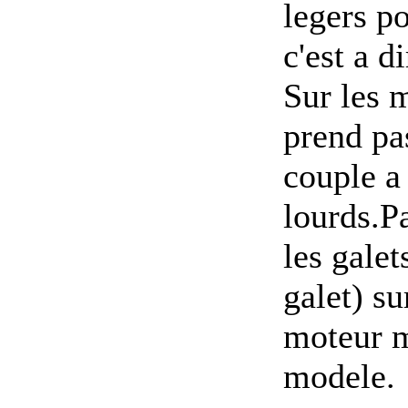
legers po
c'est a d
Sur les 
prend pa
couple a
lourds.P
les galet
galet) s
moteur m
modele.