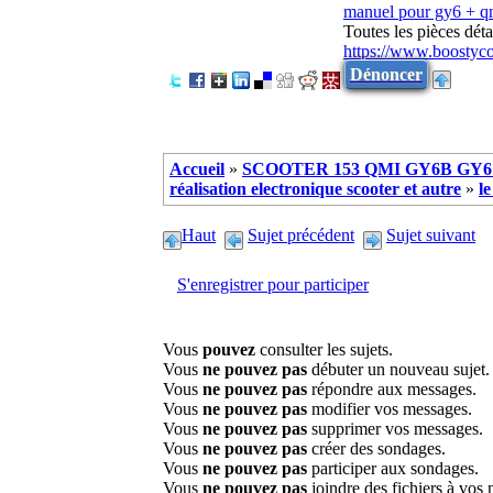
manuel pour gy6 + 
Toutes les pièces dé
https://www.boostyc
Dénoncer
Accueil
»
SCOOTER 153 QMI GY6B GY6 
réalisation electronique scooter et autre
»
l
Haut
Sujet précédent
Sujet suivant
S'enregistrer pour participer
Vous
pouvez
consulter les sujets.
Vous
ne pouvez pas
débuter un nouveau sujet.
Vous
ne pouvez pas
répondre aux messages.
Vous
ne pouvez pas
modifier vos messages.
Vous
ne pouvez pas
supprimer vos messages.
Vous
ne pouvez pas
créer des sondages.
Vous
ne pouvez pas
participer aux sondages.
Vous
ne pouvez pas
joindre des fichiers à vos