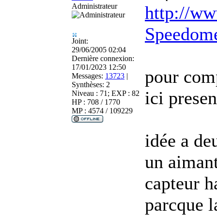
Administrateur
http://ww
Speedome
Joint:
29/06/2005 02:04
Dernière connexion:
17/01/2023 12:50
pour comp
Messages:
13723
|
Synthèses:
2
ici presen
Niveau : 71; EXP : 82
HP : 708 / 1770
MP : 4574 / 109229
idée a de
un aimant
capteur h
parcque l