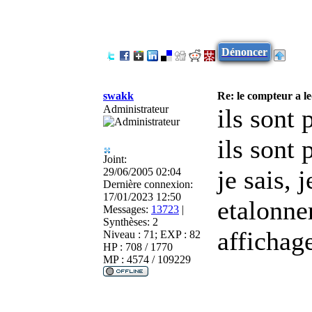
Dénoncer
swakk
Re: le compteur a l
Administrateur
ils sont 
ils sont 
Joint:
je sais, 
29/06/2005 02:04
Dernière connexion:
17/01/2023 12:50
etalonne
Messages:
13723
|
Synthèses:
2
affichag
Niveau : 71; EXP : 82
HP : 708 / 1770
MP : 4574 / 109229