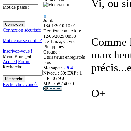
Vi, ou s
Mot de passe :
Joint:
13/01/2010 10:01
Connexion sécurisée
Dernière connexion:
12/05/2025 08:33
Comme le
Mot de passe perdu ?
De
Tanza, Cavite
Philippines
marchent
Inscrivez-vous !
Groupe :
Menu Principal
Utilisateurs enregistrés
Accueil
Forum
plus
précis...
Recherche
Messages:
2304
Niveau : 39; EXP : 1
HP : 0 / 950
MP : 768 / 46016
Recherche avancée
O+