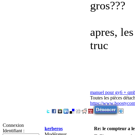
gros???
apres, le
truc
manuel pour gy6 + qm
Toutes les pièces déta
https://www.boostycom
Dénoncer
Connexion
kerberos
Re: le compteur a l
Identifiant :
Modérateur