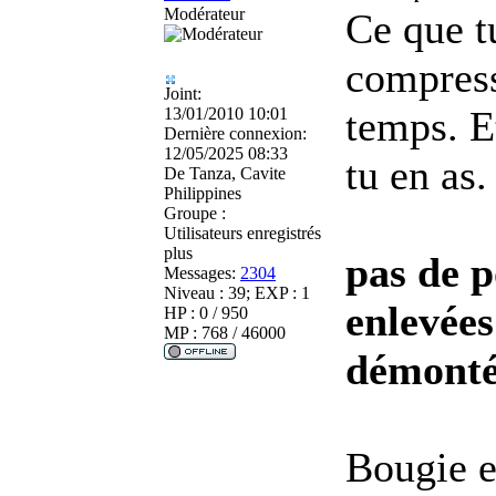
Modérateur
Ce que t
compress
Joint:
temps. E
13/01/2010 10:01
Dernière connexion:
12/05/2025 08:33
tu en as.
De
Tanza, Cavite
Philippines
Groupe :
Utilisateurs enregistrés
plus
pas de p
Messages:
2304
Niveau : 39; EXP : 1
enlevées
HP : 0 / 950
MP : 768 / 46000
démont
Bougie e