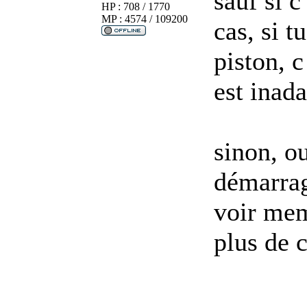
sauf si c
HP : 708 / 1770
MP : 4574 / 109200
cas, si t
piston, c
est inada
sinon, o
démarra
voir mem
plus de c