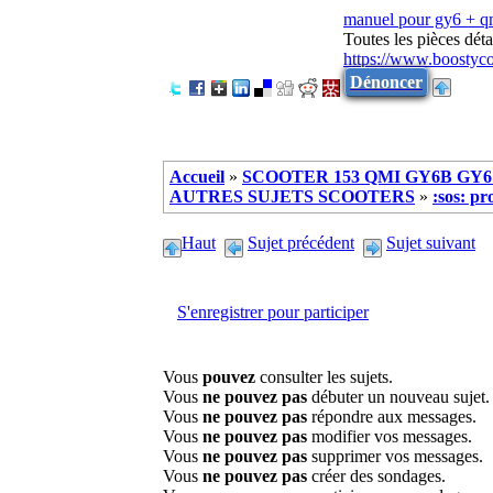
manuel pour gy6 + 
Toutes les pièces dé
https://www.boostyc
Dénoncer
Accueil
»
SCOOTER 153 QMI GY6B GY6 
AUTRES SUJETS SCOOTERS
»
:sos: pr
Haut
Sujet précédent
Sujet suivant
S'enregistrer pour participer
Vous
pouvez
consulter les sujets.
Vous
ne pouvez pas
débuter un nouveau sujet.
Vous
ne pouvez pas
répondre aux messages.
Vous
ne pouvez pas
modifier vos messages.
Vous
ne pouvez pas
supprimer vos messages.
Vous
ne pouvez pas
créer des sondages.