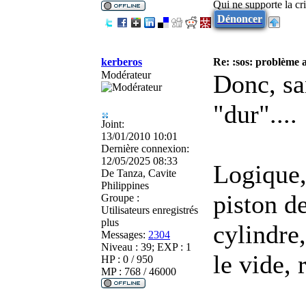
Qui ne supporte la cri
Dénoncer
kerberos
Re: :sos: problème a
Modérateur
Donc, sa
"dur"....
Joint:
13/01/2010 10:01
Dernière connexion:
12/05/2025 08:33
Logique,
De
Tanza, Cavite
Philippines
piston de
Groupe :
Utilisateurs enregistrés
plus
cylindre
Messages:
2304
Niveau : 39; EXP : 1
le vide, 
HP : 0 / 950
MP : 768 / 46000