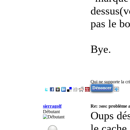
dessus(v
pas le b
Bye.
Qui ne supporte la cri
Dénoncer
sierragolf
Re: :sos: problème a
Débutant
Oups déso
le cache