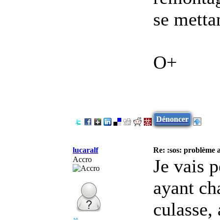
se mettan
O+
Dénoncer
lucaralf
Re: :sos: problème a
Accro
Je vais p
ayant ch
culasse, 