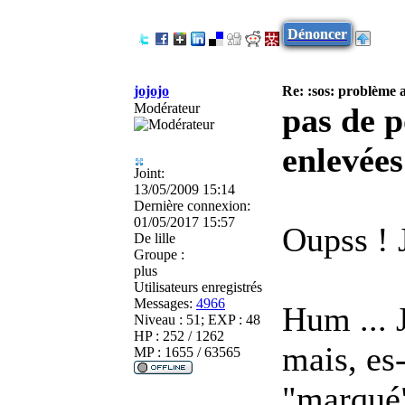
Dénoncer
jojojo
Re: :sos: problème a
Modérateur
pas de p
enlevées
Joint:
13/05/2009 15:14
Dernière connexion:
01/05/2017 15:57
Oupss ! J
De
lille
Groupe :
plus
Utilisateurs enregistrés
Messages:
4966
Hum ... J
Niveau : 51; EXP : 48
HP : 252 / 1262
mais, es-
MP : 1655 / 63565
"marqué"