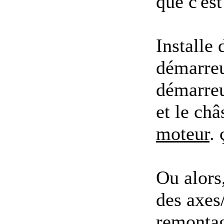
que c'es
Installe 
démarreur
démarreur
et le châ
moteur
. 
Ou alors
des axes
remontage