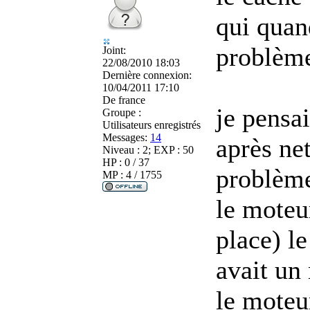
qui quand
problème
Joint:
22/08/2010 18:03
Dernière connexion:
10/04/2011 17:10
De
france
je pensa
Groupe :
Utilisateurs enregistrés
Messages:
14
après ne
Niveau : 2; EXP : 50
HP : 0 / 37
problème
MP : 4 / 1755
le moteu
place) l
avait un
le moteu