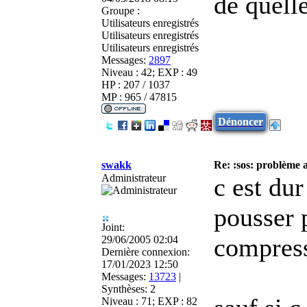
de quelle
Groupe :
Utilisateurs enregistrés
Utilisateurs enregistrés
Utilisateurs enregistrés
Messages:
2897
Niveau : 42; EXP : 49
HP : 207 / 1037
MP : 965 / 47815
Dénoncer
swakk
Re: :sos: problème a
Administrateur
c est du
pousser p
Joint:
compress
29/06/2005 02:04
Dernière connexion:
17/01/2023 12:50
Messages:
13723
|
Synthèses:
2
Niveau : 71; EXP : 82