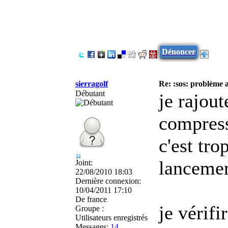
Dénoncer
sierragolf
Re: :sos: problème a
Débutant
je rajout
compress
c'est tr
lancemen
Joint:
22/08/2010 18:03
Dernière connexion:
10/04/2011 17:10
De
france
je vérif
Groupe :
Utilisateurs enregistrés
Messages:
14