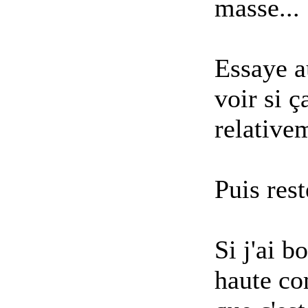
masse...
Essaye a
voir si ç
relativem
Puis rest
Si j'ai b
haute co