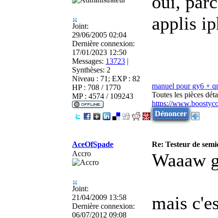
oui, parc
applis i
Joint:
29/06/2005 02:04
Dernière connexion:
17/01/2023 12:50
Messages:
13723
|
Synthèses:
2
Niveau : 71; EXP : 82
manuel pour gy6 + 
HP : 708 / 1770
Toutes les pièces dé
MP : 4574 / 109243
https://www.boostyc
Dénoncer
AceOfSpade
Re: Testeur de sem
Accro
Waaaw gé
Joint:
mais c'es
21/04/2009 13:58
Dernière connexion:
06/07/2012 09:08