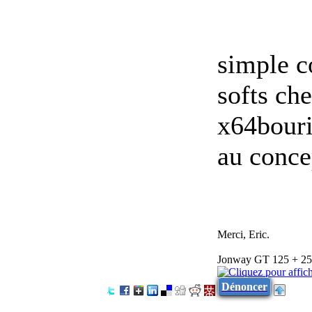
simple co
softs che
x64bouri
au concep
Merci, Eric.
Jonway GT 125 + 25 -
Dénoncer