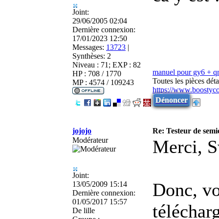
Joint:
29/06/2005 02:04
Dernière connexion:
17/01/2023 12:50
Messages:
13723
|
Synthèses:
2
Niveau : 71; EXP : 82
manuel pour gy6 + 
HP : 708 / 1770
Toutes les pièces dé
MP : 4574 / 109243
https://www.boostyc
Dénoncer
jojojo
Re: Testeur de sem
Modérateur
Merci, 
Joint:
Donc, vou
13/05/2009 15:14
Dernière connexion:
01/05/2017 15:57
téléchar
De
lille