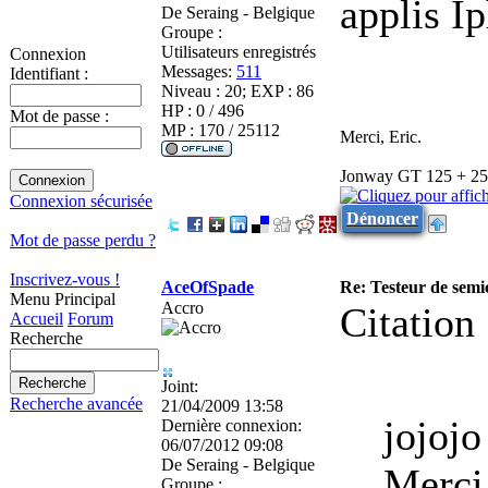
applis Ip
De
Seraing - Belgique
Groupe :
Utilisateurs enregistrés
Connexion
Messages:
511
Identifiant :
Niveau : 20; EXP : 86
HP : 0 / 496
Mot de passe :
MP : 170 / 25112
Merci, Eric.
Jonway GT 125 + 25 -
Connexion sécurisée
Dénoncer
Mot de passe perdu ?
Inscrivez-vous !
AceOfSpade
Re: Testeur de sem
Menu Principal
Accro
Citation 
Accueil
Forum
Recherche
Joint:
Recherche avancée
21/04/2009 13:58
jojojo 
Dernière connexion:
06/07/2012 09:08
De
Seraing - Belgique
Merci
Groupe :