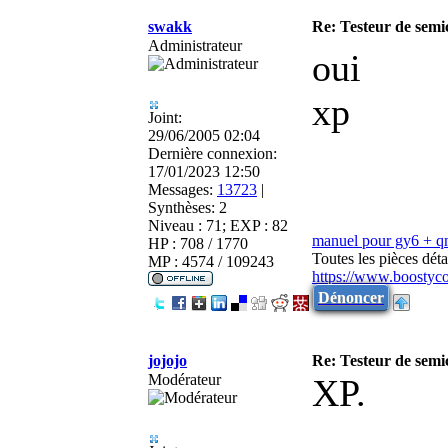
swakk
Re: Testeur de sem
Administrateur
oui
xp
Joint:
29/06/2005 02:04
Dernière connexion:
17/01/2023 12:50
Messages:
13723
|
Synthèses:
2
Niveau : 71; EXP : 82
manuel pour gy6 + 
HP : 708 / 1770
Toutes les pièces dé
MP : 4574 / 109243
https://www.boostyc
Dénoncer
jojojo
Re: Testeur de sem
Modérateur
XP.