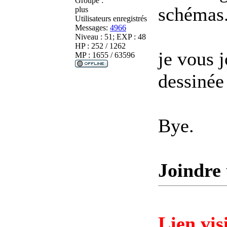
Groupe :
schémas
plus
Utilisateurs enregistrés
Messages:
4966
Niveau : 51; EXP : 48
HP : 252 / 1262
je vous j
MP : 1655 / 63596
dessinée 
Bye.
Joindre 
Lien vis