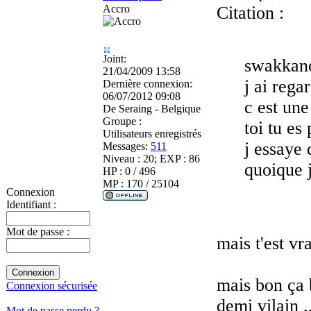
Accro
Citation :
Joint:
swakkanob
21/04/2009 13:58
j ai rega
Dernière connexion:
06/07/2012 09:08
c est une
De
Seraing - Belgique
Groupe :
toi tu es
Utilisateurs enregistrés
j essaye 
Messages:
511
Niveau : 20; EXP : 86
quoique j
HP : 0 / 496
MP : 170 / 25104
Connexion
Identifiant :
Mot de passe :
mais t'est v
mais bon ça 
Connexion sécurisée
demi vilain .
Mot de passe perdu ?