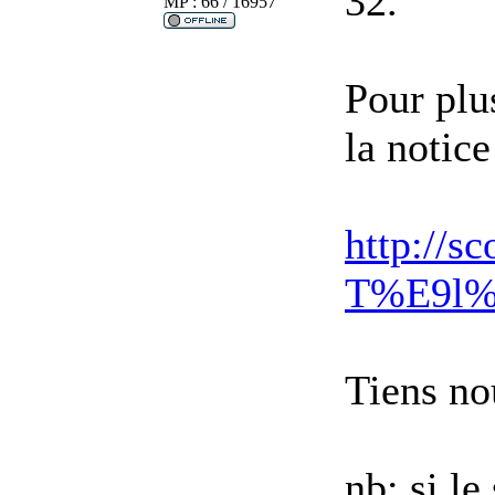
32.
MP : 66 / 16957
Pour plu
la notic
http://s
T%E9l%
Tiens no
nb: si le