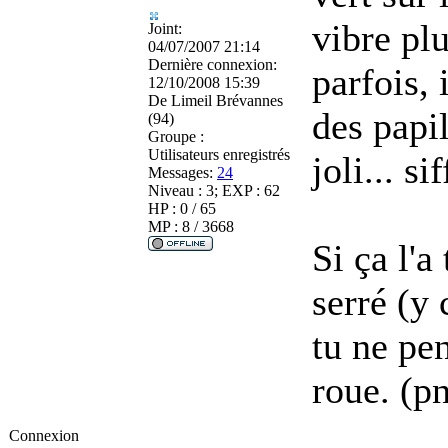
vibre pl
Joint:
04/07/2007 21:14
Dernière connexion:
parfois, 
12/10/2008 15:39
De
Limeil Brévannes
des papil
(94)
Groupe :
Utilisateurs enregistrés
joli... sif
Messages:
24
Niveau : 3; EXP : 62
HP : 0 / 65
MP : 8 / 3668
Si ça l'a
serré (y
tu ne pen
roue. (p
Connexion