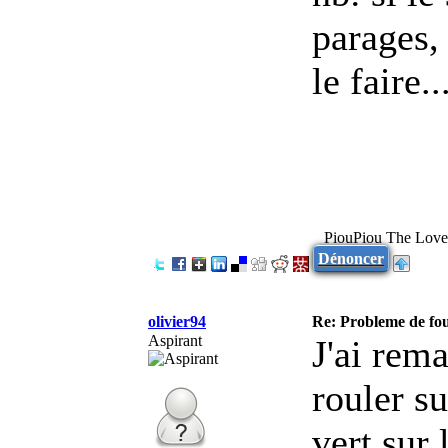
parages,
le faire..
PiouPiou The Lov
Dénoncer
olivier94
Re: Probleme de fo
Aspirant
J'ai rema
rouler su
vert sur 