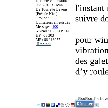
Dernière connexion:
l'instan
06/07/2013 16:44
De
Tourrette-Levens
(Près de Nice)
suivre d
Groupe :
Utilisateurs enregistrés
Messages:
199
Niveau : 13; EXP : 14
HP : 0 / 303
pour winy
MP : 66 / 16957
vibratio
des galet
d’y roule
PiouPiou The Lov
Dénoncer