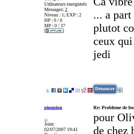
Ca vibre 
Utilisateurs enregistrés
Messages:
2
... a par
Niveau : 1; EXP : 2
HP : 0 / 0
plutot c
MP : 0 / 37
ceux qui
jedi
Dénoncer
pioupiou
Re: Probleme de fo
pour Oli
Joint:
de chez 
02/07/2007 19:41