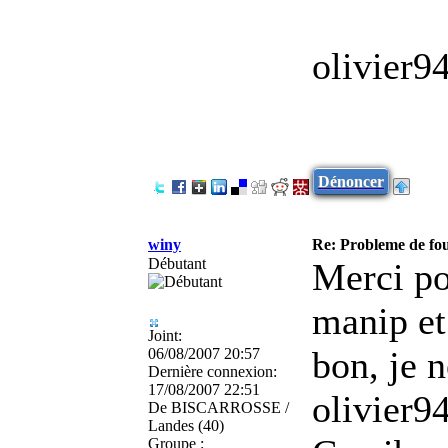
olivier9
Dénoncer
winy
Re: Probleme de fo
Débutant
Merci pou
manip et
Joint:
bon, je 
06/08/2007 20:57
Dernière connexion:
17/08/2007 22:51
olivier94
De
BISCARROSSE /
Landes (40)
Groupe :