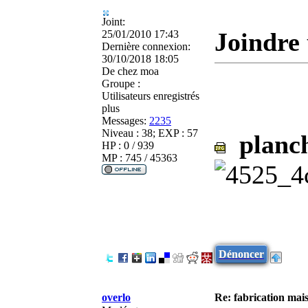
Joint:
Joindre 
25/01/2010 17:43
Dernière connexion:
30/10/2018 18:05
De
chez moa
Groupe :
Utilisateurs enregistrés
plus
Messages:
2235
Niveau : 38; EXP : 57
planch
HP : 0 / 939
MP : 745 / 45363
Dénoncer
overlo
Re: fabrication mais