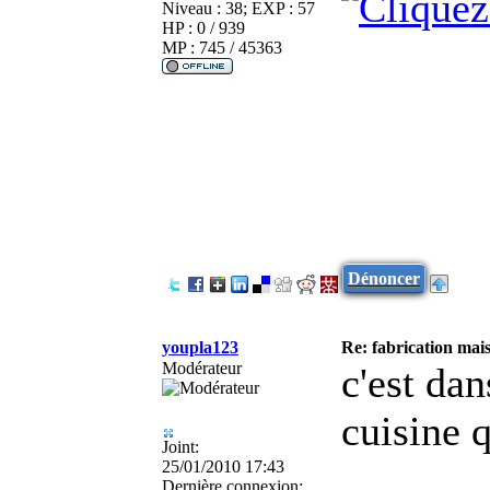
Niveau : 38; EXP : 57
HP : 0 / 939
MP : 745 / 45363
Dénoncer
youpla123
Re: fabrication mais
Modérateur
c'est da
cuisine q
Joint:
25/01/2010 17:43
Dernière connexion: