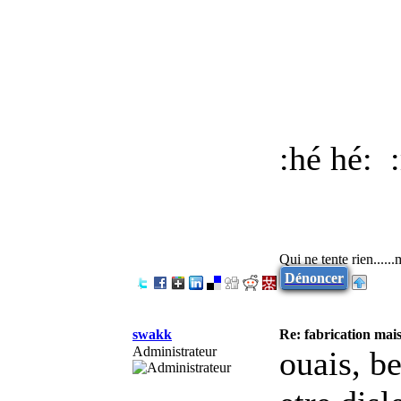
:hé hé:
:
Qui ne tente rien.....
Dénoncer
swakk
Re: fabrication mais
Administrateur
ouais, be