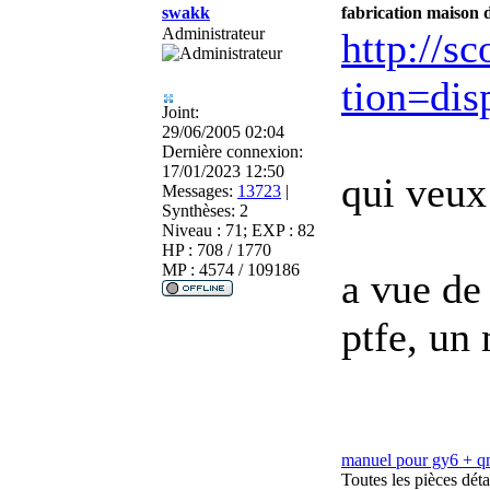
swakk
fabrication maison d
Administrateur
http://s
tion=di
Joint:
29/06/2005 02:04
Dernière connexion:
17/01/2023 12:50
qui veux
Messages:
13723
|
Synthèses:
2
Niveau : 71; EXP : 82
HP : 708 / 1770
MP : 4574 / 109186
a vue de
ptfe, un
manuel pour gy6 + 
Toutes les pièces dé