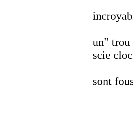
incroyab
un" trou 
scie clo
sont fous