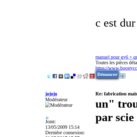
c est du
manuel pour gy6 + 
Toutes les pièces dé
https://www.boostyc
Dénoncer
jojojo
Re: fabrication mais
Modérateur
un" trou
par scie
Joint:
13/05/2009 15:14
Dernière connexion: