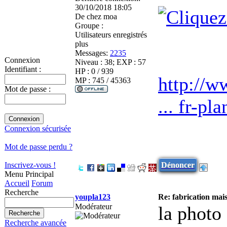
30/10/2018 18:05
De
chez moa
Groupe :
Utilisateurs enregistrés
plus
Messages:
2235
Connexion
Niveau : 38; EXP : 57
Identifiant :
HP : 0 / 939
http://w
MP : 745 / 45363
Mot de passe :
... fr-pl
Connexion sécurisée
Mot de passe perdu ?
Dénoncer
Inscrivez-vous !
Menu Principal
Accueil
Forum
Recherche
youpla123
Re: fabrication mais
Modérateur
la photo
Recherche avancée