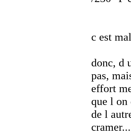
c est mal
donc, d 
pas, mai
effort m
que l on
de l autr
cramer...