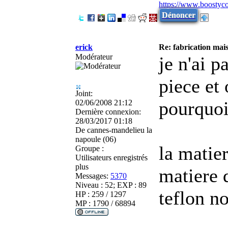
https://www.boostyc
Dénoncer
erick
Re: fabrication mais
Modérateur
je n'ai p
piece et 
Joint:
pourquoi
02/06/2008 21:12
Dernière connexion:
28/03/2017 01:18
De
cannes-mandelieu la
napoule (06)
la matier
Groupe :
Utilisateurs enregistrés
plus
matiere 
Messages:
5370
Niveau : 52; EXP : 89
teflon n
HP : 259 / 1297
MP : 1790 / 68894