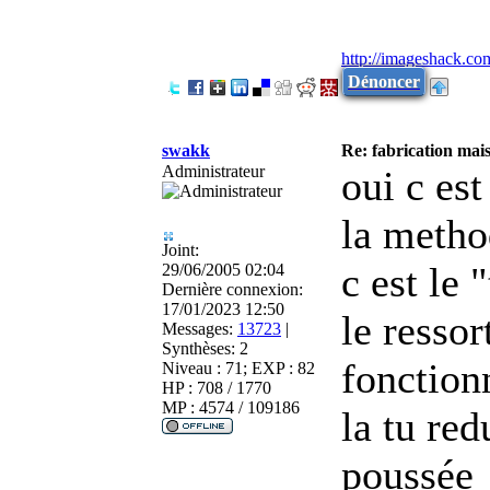
http://imageshack.co
Dénoncer
swakk
Re: fabrication mais
Administrateur
oui c est
la metho
Joint:
c est le 
29/06/2005 02:04
Dernière connexion:
17/01/2023 12:50
le resso
Messages:
13723
|
Synthèses:
2
fonction
Niveau : 71; EXP : 82
HP : 708 / 1770
MP : 4574 / 109186
la tu red
poussée