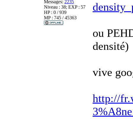
Messages:
2235
density_
Niveau : 38; EXP : 57
HP : 0 / 939
MP : 745 / 45363
ou PEHD 
densité)
vive go
http://f
3%A8ne