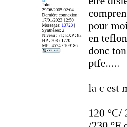
etre disl
Joint:
comprend
29/06/2005 02:04
Dernière connexion:
17/01/2023 12:50
pour moi
Messages:
13723
|
Synthèses:
2
en teflon
Niveau : 71; EXP : 82
HP : 708 / 1770
MP : 4574 / 109186
donc ton
ptfe.....
la c est
120 °C/ 
/230 °F 