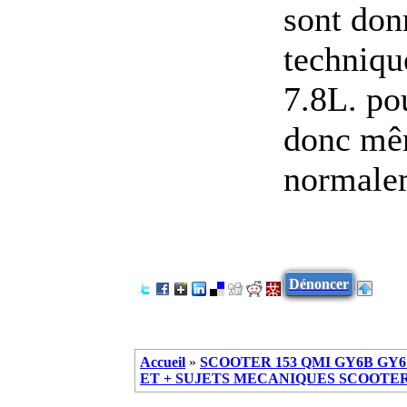
sont don
techniqu
7.8L. po
donc mêm
normale
Dénoncer
Accueil
»
SCOOTER 153 QMI GY6B GY6 
ET + SUJETS MECANIQUES SCOOTER ch