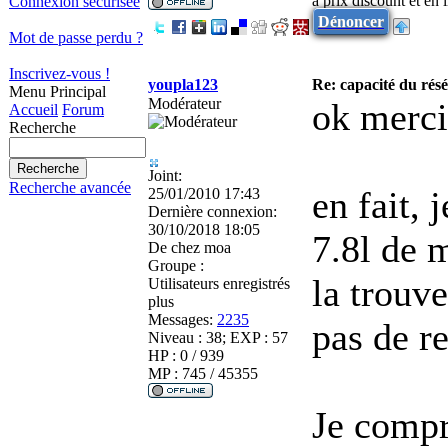
à prix discount et en
Connexion sécurisée
Dénoncer
Mot de passe perdu ?
Inscrivez-vous !
youpla123
Re: capacité du rés
Menu Principal
Modérateur
ok merci
Accueil
Forum
Recherche
Joint:
Recherche avancée
en fait, 
25/01/2010 17:43
Dernière connexion:
30/10/2018 18:05
7.8l de 
De
chez moa
Groupe :
la trouve
Utilisateurs enregistrés
plus
Messages:
2235
pas de r
Niveau : 38; EXP : 57
HP : 0 / 939
MP : 745 / 45355
Je compr