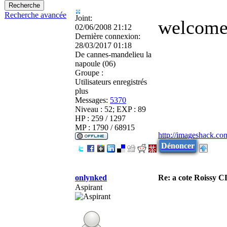
Recherche avancée
Joint:
welcom
02/06/2008 21:12
Dernière connexion:
28/03/2017 01:18
De
cannes-mandelieu la
napoule (06)
Groupe :
Utilisateurs enregistrés
plus
Messages:
5370
Niveau : 52; EXP : 89
HP : 259 / 1297
MP : 1790 / 68915
http://imageshack.co
Dénoncer
onlynked
Re: a cote Roissy C
Aspirant