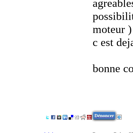
agreable
possibili
moteur )
c est de
bonne co
Dénoncer