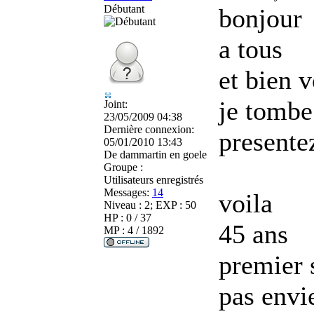
Débutant
bonjour
a tous
et bien v
je tombe
Joint:
23/05/2009 04:38
Dernière connexion:
presente
05/01/2010 13:43
De
dammartin en goele
Groupe :
Utilisateurs enregistrés
Messages:
14
voila
Niveau : 2; EXP : 50
HP : 0 / 37
45 ans
MP : 4 / 1892
premier 
pas envi