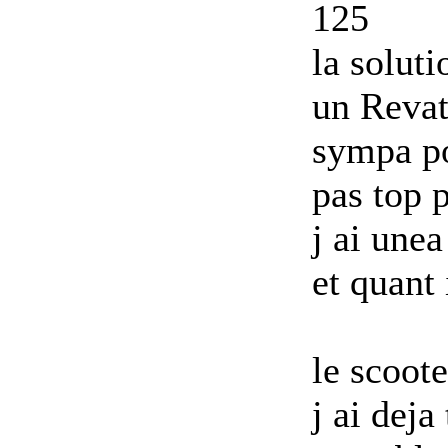
125
la soluti
un Revat
sympa po
pas top 
j ai une
a
et quant 
le scoote
j ai deja