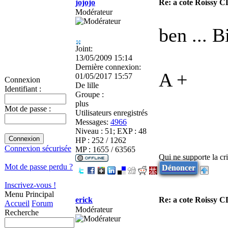
jojojo
Re: a cote Roissy C
Modérateur
ben ... 
Joint:
13/05/2009 15:14
Dernière connexion:
A +
01/05/2017 15:57
Connexion
De
lille
Identifiant :
Groupe :
plus
Mot de passe :
Utilisateurs enregistrés
Messages:
4966
Niveau : 51; EXP : 48
HP : 252 / 1262
Connexion sécurisée
MP : 1655 / 63565
Qui ne supporte la cri
Mot de passe perdu ?
Dénoncer
Inscrivez-vous !
Menu Principal
erick
Re: a cote Roissy C
Accueil
Forum
Modérateur
Recherche