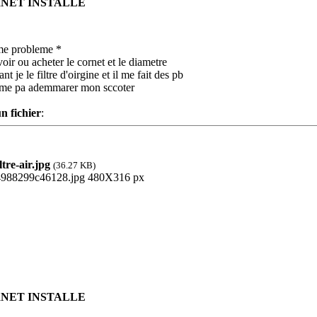
RNET INSTALLE
eme probleme *
voir ou acheter le cornet et le diametre
ant je le filtre d'oirgine et il me fait des pb
eme pa ademmarer mon sccoter
n fichier
:
tre-air.jpg
(36.27 KB)
RNET INSTALLE