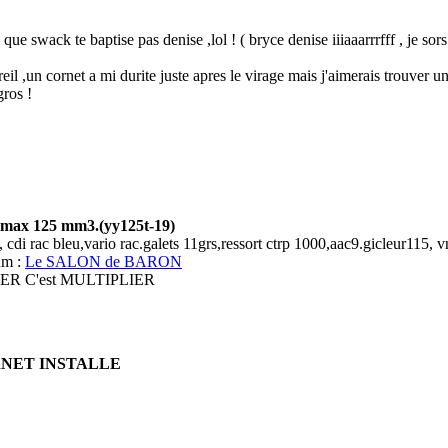
 que swack te baptise pas denise ,lol ! ( bryce denise iiiaaarrrfff , je sors
pareil ,un cornet a mi durite juste apres le virage mais j'aimerais trouve
gros !
imax 125 mm3.(yy125t-19)
 cdi rac bleu,vario rac.galets 11grs,ressort ctrp 1000,aac9.gicleur115, 
um :
Le SALON de BARON
R C'est MULTIPLIER
RNET INSTALLE