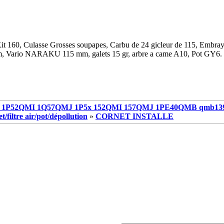
it 160, Culasse Grosses soupapes, Carbu de 24 gicleur de 115, Embray
, Vario NARAKU 115 mm, galets 15 gr, arbre a came A10, Pot GY6.
1P52QMI 1Q57QMJ 1P5x 152QMI 157QMJ 1PE40QMB qmb13
/filtre air/pot/dépollution
»
CORNET INSTALLE