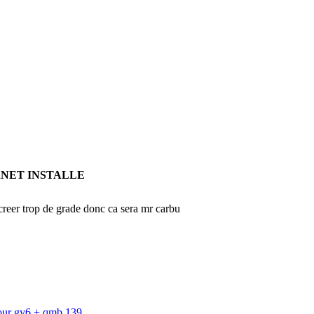
RNET INSTALLE
 creer trop de grade donc ca sera mr carbu
our gy6 + qmb 139