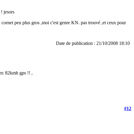
 ! jesors
r un cornet peu plus gros ,moi c'est genre KN. pas trouvé ,et ceux pour
Date de publication : 21/10/2008 18:10
vm: 82kmh gps !! ,
#12