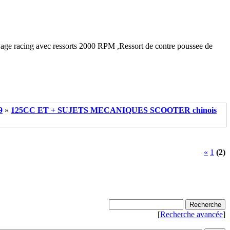
age racing avec ressorts 2000 RPM ,Ressort de contre poussee de
9
»
125CC ET + SUJETS MECANIQUES SCOOTER chinois
«
1
(2)
[
Recherche avancée
]