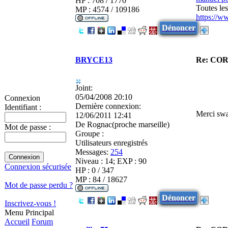
HP : 708 / 1770
Toutes le
MP : 4574 / 109186
https://w
Dénoncer
BRYCE13
Re: CO
Joint:
05/04/2008 20:10
Connexion
Dernière connexion:
Identifiant :
Merci swa
12/06/2011 12:41
De
Rognac(proche marseille)
Mot de passe :
Groupe :
Utilisateurs enregistrés
Messages:
254
Niveau : 14; EXP : 90
Connexion sécurisée
HP : 0 / 347
MP : 84 / 18627
Mot de passe perdu ?
Dénoncer
Inscrivez-vous !
Menu Principal
Accueil
Forum