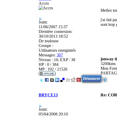
Accro
Mefies toi
j'ai fait 
Joint:
sont trop 
11/06/2007 15:37
Dernière connexion:
30/10/2013 18:52
De
toulouse
Groupe :
Utilisateurs enregistrés
Messages:
307
jonway t
Niveau : 16; EXP : 38
3200kms ,
HP : 0 / 384
Mon For
MP : 102 / 21526
PARTAGE
Dénoncer
BRYCE13
Re: CO
Joint:
05/04/2008 20:10