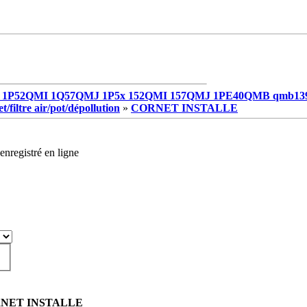
1P52QMI 1Q57QMJ 1P5x 152QMI 157QMJ 1PE40QMB qmb13
/filtre air/pot/dépollution
»
CORNET INSTALLE
enregistré en ligne
RNET INSTALLE