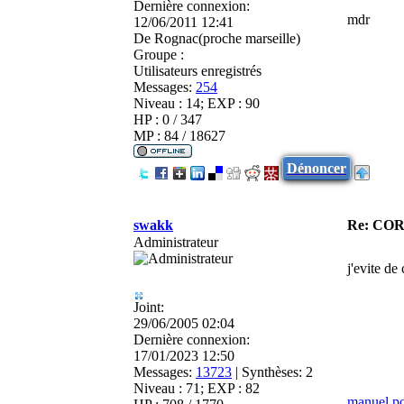
Dernière connexion:
mdr
12/06/2011 12:41
De
Rognac(proche marseille)
Groupe :
Utilisateurs enregistrés
Messages:
254
Niveau : 14; EXP : 90
HP : 0 / 347
MP : 84 / 18627
Dénoncer
swakk
Re: CO
Administrateur
j'evite de
Joint:
29/06/2005 02:04
Dernière connexion:
17/01/2023 12:50
Messages:
13723
|
Synthèses:
2
Niveau : 71; EXP : 82
manuel p