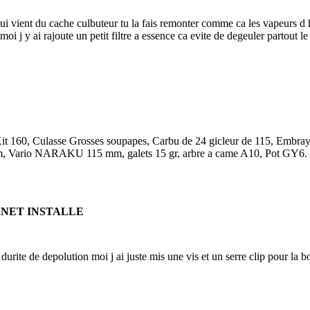
qui vient du cache culbuteur tu la fais remonter comme ca les vapeurs d h
moi j y ai rajoute un petit filtre a essence ca evite de degeuler partout le
it 160, Culasse Grosses soupapes, Carbu de 24 gicleur de 115, Embray
, Vario NARAKU 115 mm, galets 15 gr, arbre a came A10, Pot GY6.
RNET INSTALLE
 durite de depolution moi j ai juste mis une vis et un serre clip pour la b