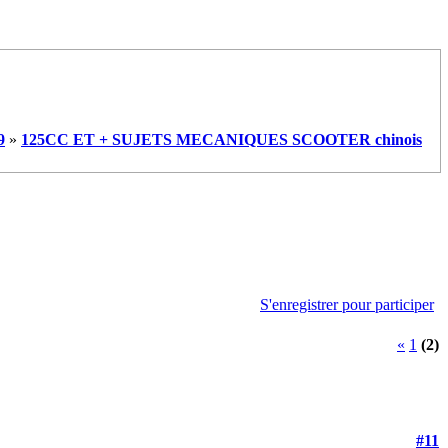
9
»
125CC ET + SUJETS MECANIQUES SCOOTER chinois
S'enregistrer pour participer
«
1
(2)
#11