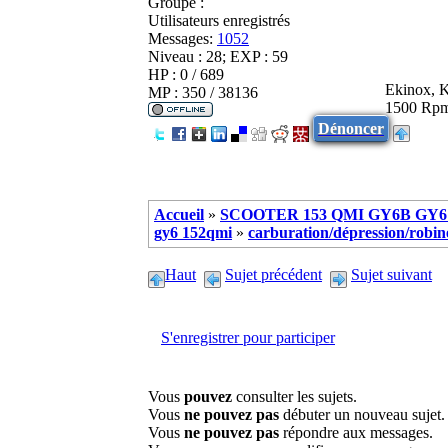
Groupe :
Utilisateurs enregistrés
Messages:
1052
Niveau : 28; EXP : 59
HP : 0 / 689
Ekinox, K
MP : 350 / 38136
1500 Rpm
Dénoncer
Accueil
»
SCOOTER 153 QMI GY6B GY6 
gy6 152qmi
»
carburation/dépression/robinet
Haut
Sujet précédent
Sujet suivant
S'enregistrer pour participer
Vous
pouvez
consulter les sujets.
Vous
ne pouvez pas
débuter un nouveau sujet.
Vous
ne pouvez pas
répondre aux messages.