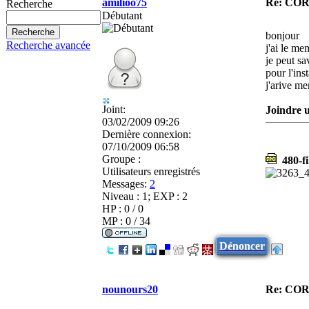
amilioo75
Re: CO
Recherche
Débutant
bonjour
Recherche avancée
j'ai le m
je peut sa
pour l'inst
j'arive m
Joint:
Joindre u
03/02/2009 09:26
Dernière connexion:
07/10/2009 06:58
Groupe :
480-fil
Utilisateurs enregistrés
Messages:
2
Niveau : 1; EXP : 2
HP : 0 / 0
MP : 0 / 34
Dénoncer
nounours20
Re: CO