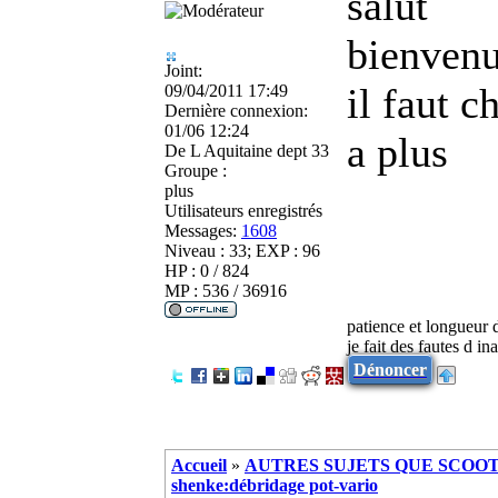
salut
bienvenu
Joint:
il faut c
09/04/2011 17:49
Dernière connexion:
01/06 12:24
a plus
De
L Aquitaine dept 33
Groupe :
plus
Utilisateurs enregistrés
Messages:
1608
Niveau : 33; EXP : 96
HP : 0 / 824
MP : 536 / 36916
patience et longueur 
je fait des fautes d in
Dénoncer
Accueil
»
AUTRES SUJETS QUE SCOOTE
shenke:débridage pot-vario