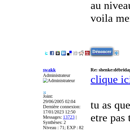
au nivea
voila me
Dénoncer
swakk
Re: shenke:débridag
Administrateur
clique ic
Joint:
tu as que
29/06/2005 02:04
Dernière connexion:
17/01/2023 12:50
etre pas 
Messages:
13723
|
Synthèses:
2
Niveau : 71; EXP : 82