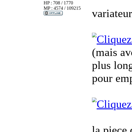
HP : 708 / 1770
MP : 4574 / 109215
variateu
(mais av
plus lon
pour emp
la piece