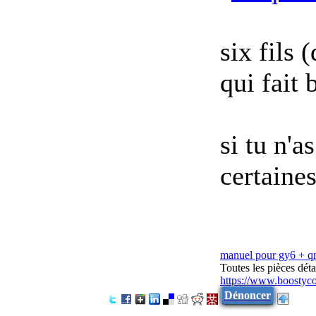
six fils 
qui fait 
si tu n'a
certaines
manuel pour gy6 + 
Toutes les pièces dé
https://www.boostyc
Dénoncer