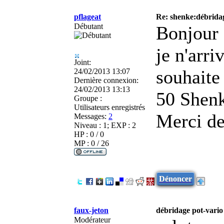
pflageat
Re: shenke:débridag
Débutant
Bonjour 
je n'arri
Joint:
souhaite
24/02/2013 13:07
Dernière connexion:
24/02/2013 13:13
50 Shen
Groupe :
Utilisateurs enregistrés
Merci de
Messages:
2
Niveau : 1; EXP : 2
HP : 0 / 0
MP : 0 / 26
Dénoncer
faux-jeton
débridage pot-vario
Modérateur