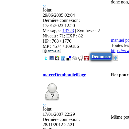
donc non,
Joint:
29/06/2005 02:04
Dernière connexion:
17/01/2023 12:50
Messages:
13723
|
Synthèses:
2
Niveau : 71; EXP : 82
manuel p
HP : 708 / 1770
Toutes le
MP : 4574 / 109186
https://w
Dénoncer
marreDembouiteillage
Re: pour 
Joint:
17/01/2007 22:29
Même pour
Dernière connexion:
28/11/2012 22:21