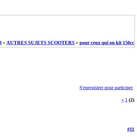
9
»
AUTRES SUJETS SCOOTERS
»
pour ceux qui on kit 150cc
S'enregistrer pour participer
«
1
(2)
#11