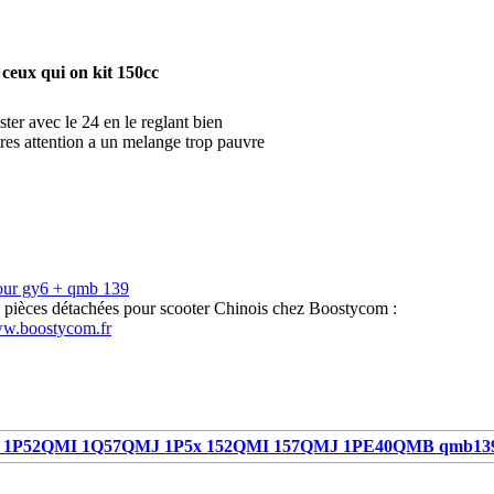
ceux qui on kit 150cc
ster avec le 24 en le reglant bien
tres attention a un melange trop pauvre
our gy6 + qmb 139
s pièces détachées pour scooter Chinois chez Boostycom :
ww.boostycom.fr
1P52QMI 1Q57QMJ 1P5x 152QMI 157QMJ 1PE40QMB qmb13