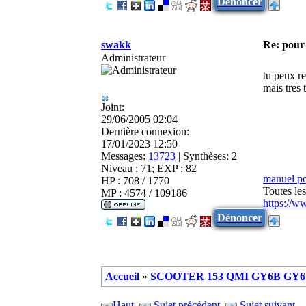
Dénoncer
swakk
Re: pour 
Administrateur
tu peux re
mais tres 
Joint:
29/06/2005 02:04
Dernière connexion:
17/01/2023 12:50
Messages:
13723
|
Synthèses:
2
Niveau : 71; EXP : 82
manuel p
HP : 708 / 1770
Toutes le
MP : 4574 / 109186
https://w
Dénoncer
Accueil
»
SCOOTER 153 QMI GY6B GY6 
Haut
Sujet précédent
Sujet suivant