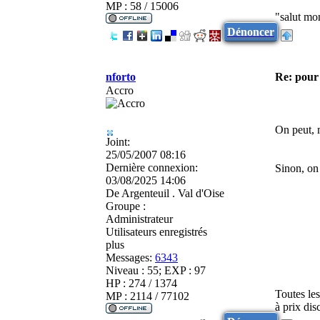
MP : 58 / 15006
"salut mo
Dénoncer
nforto
Re: pour 
Accro
On peut, 
Joint:
25/05/2007 08:16
Dernière connexion:
Sinon, on 
03/08/2025 14:06
De
Argenteuil . Val d'Oise
Groupe :
Administrateur
Utilisateurs enregistrés
plus
Messages:
6343
Niveau : 55; EXP : 97
HP : 274 / 1374
Toutes le
MP : 2114 / 77102
à prix di