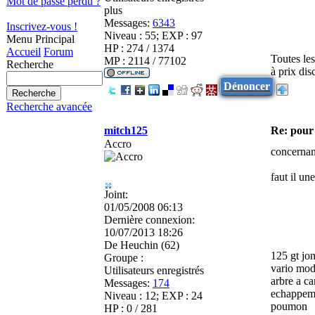
Mot de passe perdu ?
plus
Messages:
6343
Inscrivez-vous !
Niveau : 55; EXP : 97
Menu Principal
HP : 274 / 1374
Accueil
Forum
Toutes le
MP : 2114 / 77102
Recherche
à prix di
Dénoncer
Recherche avancée
mitch125
Re: pour 
Accro
concernan
faut il un
Joint:
01/05/2008 06:13
Dernière connexion:
10/07/2013 18:26
De
Heuchin (62)
125 gt jo
Groupe :
vario mod
Utilisateurs enregistrés
arbre a c
Messages:
174
echappem
Niveau : 12; EXP : 24
poumon
HP : 0 / 281