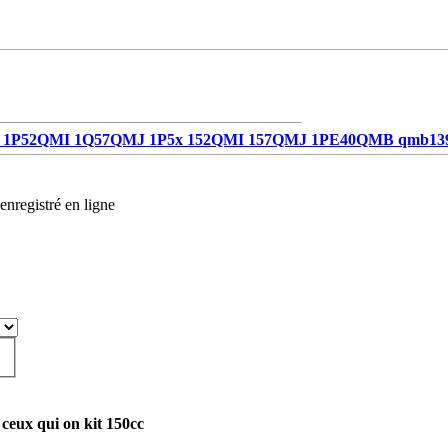
1P52QMI 1Q57QMJ 1P5x 152QMI 157QMJ 1PE40QMB qmb13
enregistré en ligne
ceux qui on kit 150cc