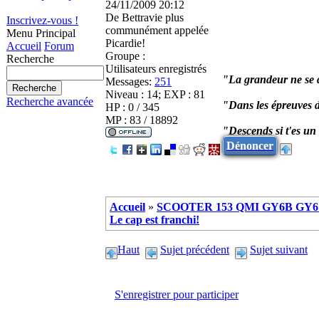
24/11/2009 20:12
De
Bettravie plus
Inscrivez-vous !
communément appelée
Menu Principal
Picardie!
Accueil
Forum
Groupe :
Recherche
Utilisateurs enregistrés
"La grandeur ne se d
Messages:
251
Niveau : 14; EXP : 81
Recherche avancée
"Dans les épreuves d
HP : 0 / 345
MP : 83 / 18892
"Descends si t'es u
Dénoncer
Accueil
»
SCOOTER 153 QMI GY6B GY6 
Le cap est franchi!
Haut
Sujet précédent
Sujet suivant
S'enregistrer pour participer