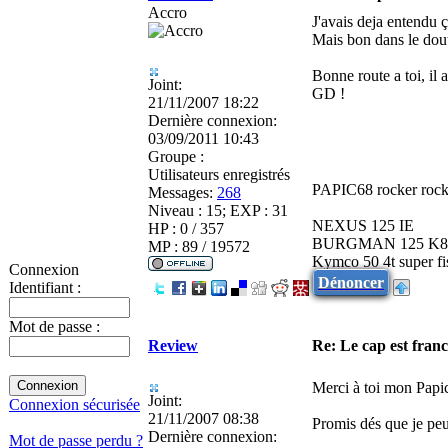
Accro
J'avais deja entendu 
Mais bon dans le doute
Bonne route a toi, il 
Joint:
GD !
21/11/2007 18:22
Dernière connexion:
03/09/2011 10:43
Groupe :
Utilisateurs enregistrés
PAPIC68 rocker rock
Messages:
268
Niveau : 15; EXP : 31
NEXUS 125 IE
HP : 0 / 357
BURGMAN 125 K8
MP : 89 / 19572
Kymco 50 4t super fi
Connexion
Dénoncer
Identifiant :
Mot de passe :
Review
Re: Le cap est franc
Merci à toi mon Papi
Joint:
Connexion sécurisée
21/11/2007 08:38
Promis dés que je peu
Dernière connexion:
Mot de passe perdu ?