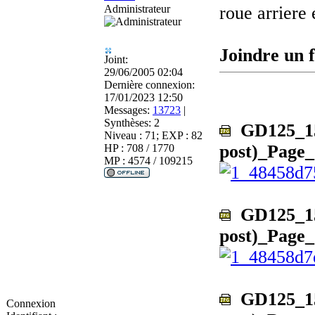
Administrateur
roue arriere 
Joindre un f
Joint:
29/06/2005 02:04
Dernière connexion:
17/01/2023 12:50
Messages:
13723
|
Synthèses:
2
GD125_150
Niveau : 71; EXP : 82
post)_Page_
HP : 708 / 1770
MP : 4574 / 109215
GD125_150
post)_Page_
GD125_150
Connexion