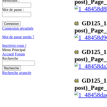
post)_Page_
Identifiant :
Mot de passe :
GD125_150
Connexion sécurisée
post)_Page_
Mot de passe perdu ?
Inscrivez-vous !
Menu Principal
GD125_150
Accueil
Forum
post)_Page_
Recherche
Recherche avancée
GD125_150
post)_Page_