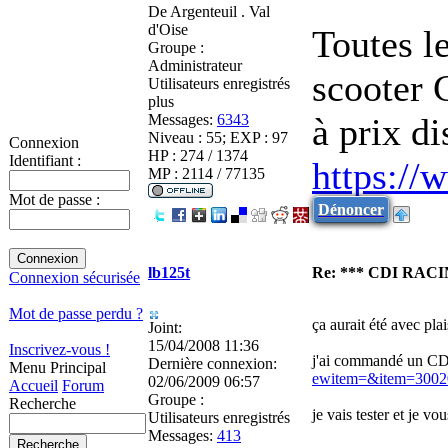
De
Argenteuil . Val
d'Oise
Toutes l
Groupe :
Administrateur
scooter 
Utilisateurs enregistrés
plus
Messages:
6343
à prix d
Niveau : 55; EXP : 97
Connexion
HP : 274 / 1374
Identifiant :
https://
MP : 2114 / 77135
Mot de passe :
Dénoncer
lb125t
Re: *** CDI RAC
Connexion sécurisée
Mot de passe perdu ?
ça aurait été avec plai
Joint:
15/04/2008 11:36
Inscrivez-vous !
j'ai commandé un CD
Dernière connexion:
Menu Principal
ewitem=&item=3002
02/06/2009 06:57
Accueil
Forum
Groupe :
Recherche
je vais tester et je vou
Utilisateurs enregistrés
Messages:
413