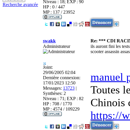
Niveau : 18; EXP : 90
Recherche avancée
HP : 0 / 447
MP : 137 / 23952
Dénoncer
swakk
Re: *** CDI RAC
Administrateur
ils auront fini les tes
scooter assassin assas
Joint:
29/06/2005 02:04
manuel 
Dernière connexion:
17/01/2023 12:50
Toutes l
Messages:
13723
|
Synthèses:
2
Niveau : 71; EXP : 82
Chinois 
HP : 708 / 1770
MP : 4574 / 109229
https://
Dénoncer