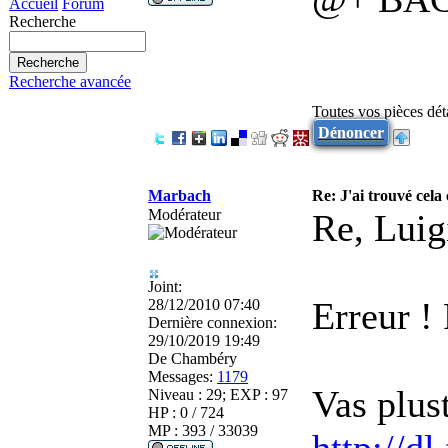
Accueil
Forum
Recherche
Recherche avancée
Toutes vos pièces dé
Dénoncer
Marbach
Re: J'ai trouvé cela 
Modérateur
Re, Luig
Joint:
Erreur !
28/12/2010 07:40
Dernière connexion:
29/10/2019 19:49
De
Chambéry
Messages:
1179
Vas plust
Niveau : 29; EXP : 97
HP : 0 / 724
MP : 393 / 33039
http://dl