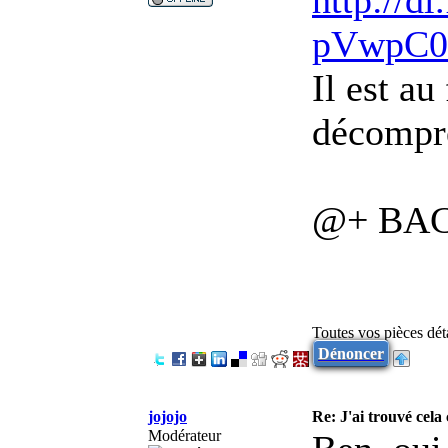
pVwpC0
Il est au
décompre
@+ BA
Toutes vos pièces dé
Dénoncer
jojojo
Re: J'ai trouvé cela 
Modérateur