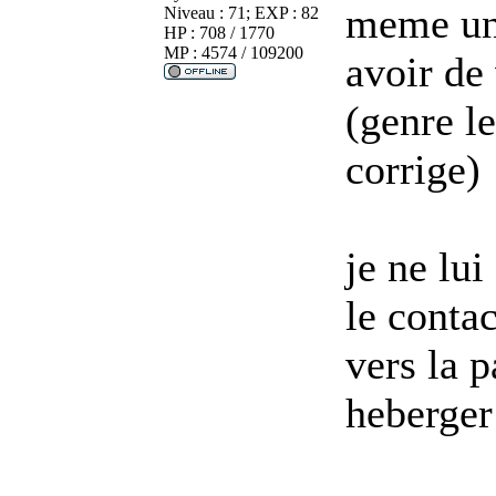
meme une
Niveau : 71; EXP : 82
HP : 708 / 1770
MP : 4574 / 109200
avoir de 
(genre l
corrige)
je ne lui
le contac
vers la 
heberger