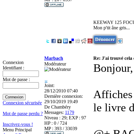
KEEWAY 125 FOCUS
Mon p'tit âne gris...
Dénoncer
Marbach
Re: J'ai trouvé cela 
Connexion
Modérateur
Bonjour,
Identifiant :
Mot de passe :
Joint:
Affiches 
28/12/2010 07:40
Dernière connexion:
29/10/2019 19:49
Connexion sécurisée
le livre
De
Chambéry
Messages:
1179
Mot de passe perdu ?
Niveau : 29; EXP : 97
HP : 0 / 724
Inscrivez-vous !
MP : 393 / 33039
Menu Principal
@+ BA