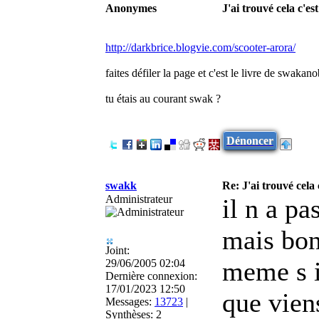
Anonymes
J'ai trouvé cela c'es
http://darkbrice.blogvie.com/scooter-arora/
faites défiler la page et c'est le livre de swakan
tu étais au courant swak ?
Dénoncer
swakk
Re: J'ai trouvé cela 
Administrateur
il n a pa
mais bon,
Joint:
meme s il
29/06/2005 02:04
Dernière connexion:
17/01/2023 12:50
que viens
Messages:
13723
|
Synthèses:
2