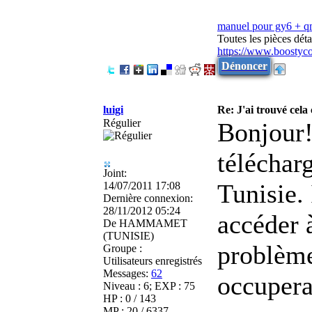
manuel pour gy6 + 
Toutes les pièces dé
https://www.boostyc
Dénoncer
luigi
Re: J'ai trouvé cela 
Régulier
Bonjour!
téléchar
Joint:
Tunisie.
14/07/2011 17:08
Dernière connexion:
28/11/2012 05:24
accéder 
De
HAMMAMET
(TUNISIE)
problème
Groupe :
Utilisateurs enregistrés
Messages:
62
occuper
Niveau : 6; EXP : 75
HP : 0 / 143
MP : 20 / 6337