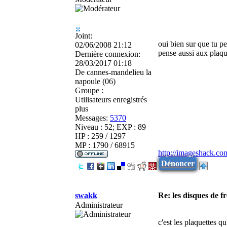
Joint:
oui bien sur que tu p
02/06/2008 21:12
pense aussi aux plaque
Dernière connexion:
28/03/2017 01:18
De
cannes-mandelieu la
napoule (06)
Groupe :
Utilisateurs enregistrés
plus
Messages:
5370
Niveau : 52; EXP : 89
HP : 259 / 1297
MP : 1790 / 68915
http://imageshack.co
Dénoncer
swakk
Re: les disques de fr
Administrateur
c'est les plaquettes qu