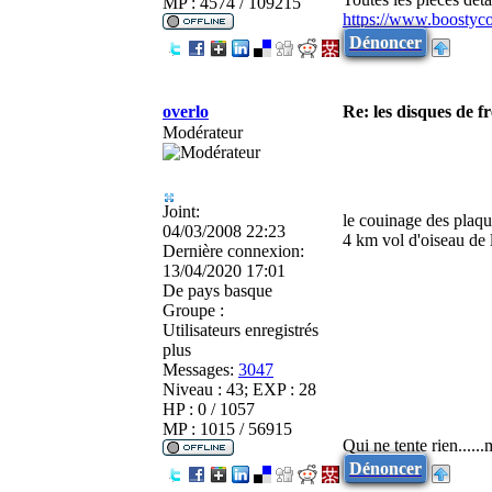
MP : 4574 / 109215
https://www.boostyc
Dénoncer
overlo
Re: les disques de fr
Modérateur
Joint:
le couinage des plaque
04/03/2008 22:23
4 km vol d'oiseau de l
Dernière connexion:
13/04/2020 17:01
De
pays basque
Groupe :
Utilisateurs enregistrés
plus
Messages:
3047
Niveau : 43; EXP : 28
HP : 0 / 1057
MP : 1015 / 56915
Qui ne tente rien.....
Dénoncer