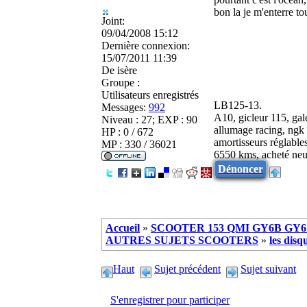
bon la je m'enterre to
Joint:
09/04/2008 15:12
Dernière connexion:
15/07/2011 11:39
De
isère
Groupe :
Utilisateurs enregistrés
LB125-13.
Messages:
992
A10, gicleur 115, gale
Niveau : 27; EXP : 90
allumage racing, ngk 
HP : 0 / 672
amortisseurs réglable
MP : 330 / 36021
6550 kms, acheté neu
Dénoncer
Accueil
»
SCOOTER 153 QMI GY6B GY6 
AUTRES SUJETS SCOOTERS
»
les disq
Haut
Sujet précédent
Sujet suivant
S'enregistrer pour participer