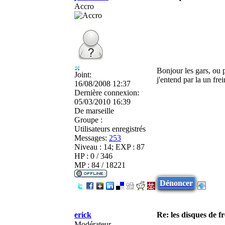
Accro
Bonjour les gars, ou p
Joint:
j'entend par la un frei
16/08/2008 12:37
Dernière connexion:
05/03/2010 16:39
De
marseille
Groupe :
Utilisateurs enregistrés
Messages:
253
Niveau : 14; EXP : 87
HP : 0 / 346
MP : 84 / 18221
Dénoncer
erick
Re: les disques de fr
Modérateur