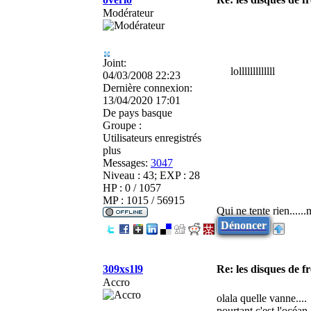
Modérateur
Joint:
lolllllllllllll
04/03/2008 22:23
Dernière connexion:
13/04/2020 17:01
De
pays basque
Groupe :
Utilisateurs enregistrés
plus
Messages:
3047
Niveau : 43; EXP : 28
HP : 0 / 1057
MP : 1015 / 56915
Qui ne tente rien.....
Dénoncer
309xs1l9
Re: les disques de fr
Accro
olala quelle vanne....
pourtant c'est l'océan,