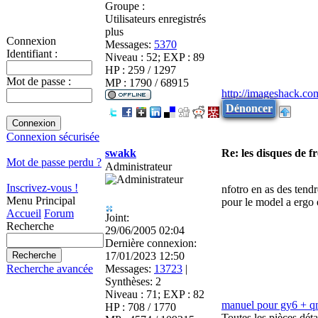
Groupe :
Utilisateurs enregistrés
plus
Connexion
Messages:
5370
Identifiant :
Niveau : 52; EXP : 89
HP : 259 / 1297
Mot de passe :
MP : 1790 / 68915
http://imageshack.co
Dénoncer
Connexion sécurisée
swakk
Re: les disques de fr
Mot de passe perdu ?
Administrateur
Inscrivez-vous !
nfotro en as des tend
Menu Principal
pour le model a ergo 
Accueil
Forum
Joint:
Recherche
29/06/2005 02:04
Dernière connexion:
17/01/2023 12:50
Messages:
13723
|
Recherche avancée
Synthèses:
2
Niveau : 71; EXP : 82
manuel pour gy6 + 
HP : 708 / 1770
Toutes les pièces dé