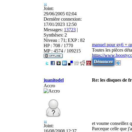
Joint:
29/06/2005 02:04
Dernière connexion:
17/01/2023 12:50
Messages:
13723
|
Synthèses:
2
Niveau : 71; EXP : 82
manuel pour gy6 + 
HP : 708 / 1770
Toutes les pièces dé
MP : 4574 / 109215
https://www.boostyc
Dénoncer
juanitodel
Re: les disques de fr
Accro
et voume conseillez
Joint:
Parceque celle que j'
16/08/2008 12:37