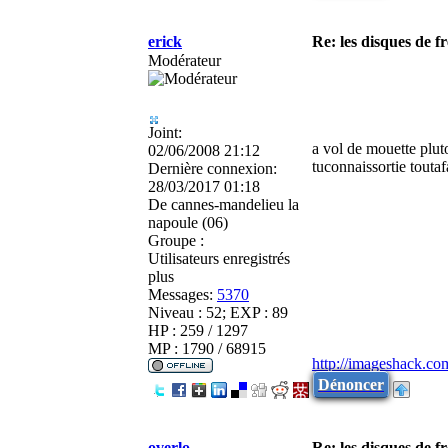
erick
Re: les disques de fr
Modérateur
Joint:
a vol de mouette plut
02/06/2008 21:12
tuconnaissortie toutaf
Dernière connexion:
28/03/2017 01:18
De
cannes-mandelieu la
napoule (06)
Groupe :
Utilisateurs enregistrés
plus
Messages:
5370
Niveau : 52; EXP : 89
HP : 259 / 1297
MP : 1790 / 68915
http://imageshack.co
Dénoncer
overlo
Re: les disques de fr