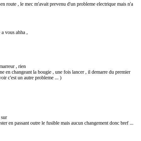
e en route , le mec m'avait prevenu d'un probleme electrique mais n'a
e a vous ahha ,
marreur , rien
peine en changeant la bougie , une fois lancer , il demarre du premier
ir c'est un autre probleme ... )
 sur
e tester en passant outre le fusible mais aucun changement donc bref ...