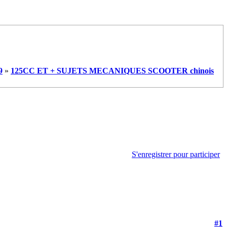
9
»
125CC ET + SUJETS MECANIQUES SCOOTER chinois
S'enregistrer pour participer
#1