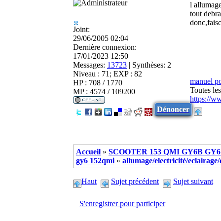
l allumage
tout debra
donc,fais
Joint:
29/06/2005 02:04
Dernière connexion:
17/01/2023 12:50
Messages:
13723
|
Synthèses:
2
Niveau : 71; EXP : 82
manuel p
HP : 708 / 1770
Toutes le
MP : 4574 / 109200
https://w
Dénoncer
Accueil
»
SCOOTER 153 QMI GY6B GY6 
gy6 152qmi
»
allumage/electricité/eclairag
Haut
Sujet précédent
Sujet suivant
S'enregistrer pour participer