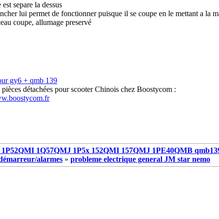
 est separe la dessus
ncher lui permet de fonctionner puisque il se coupe en le mettant a la 
ceau coupe, allumage preservé
our gy6 + qmb 139
s pièces détachées pour scooter Chinois chez Boostycom :
ww.boostycom.fr
1P52QMI 1Q57QMJ 1P5x 152QMI 157QMJ 1PE40QMB qmb13
e/démarreur/alarmes
»
probleme electrique general JM star nemo