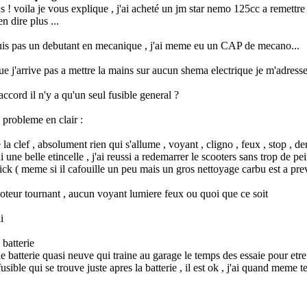
us ! voila je vous explique , j'ai acheté un jm star nemo 125cc a remettr
n dire plus ...
 suis pas un debutant en mecanique , j'ai meme eu un CAP de mecano
...
e j'arrive pas a mettre la mains sur aucun shema electrique je m'adress
'accord il n'y a qu'un seul fusible general ?
 probleme en clair :
e la clef , absolument rien qui s'allume , voyant , cligno , feux , stop , de
ai une belle etincelle , j'ai reussi a redemarrer le scooters sans trop de 
ck ( meme si il cafouille un peu mais un gros nettoyage carbu est a prevo
teur tournant , aucun voyant lumiere feux ou quoi que ce soit
i
a batterie
ne batterie quasi neuve qui traine au garage le temps des essaie pour etre
 fusible qui se trouve juste apres la batterie , il est ok , j'ai quand mem