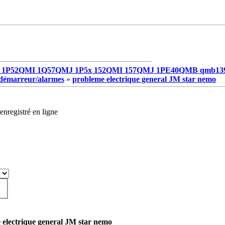
1P52QMI 1Q57QMJ 1P5x 152QMI 157QMJ 1PE40QMB qmb13
e/démarreur/alarmes
»
probleme electrique general JM star nemo
enregistré en ligne
 electrique general JM star nemo