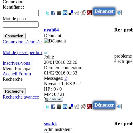
Connexion
Identifiant :
Dénoncer
Mot de passe :
nyah84
Re : pro
Débutant
Connexion sécurisée
Mot de passe perdu ?
probleme r
Joint:
électrique 
20/01/2016 22:26
Inscrivez-vous !
Dernière connexion:
Menu Principal
01/02/2016 01:33
Accueil
Forum
Messages:
2
Recherche
Niveau : 1; EXP : 2
HP : 0 / 0
MP : 0 / 21
Recherche avancée
Dénoncer
swakk
Re : pro
Administrateur