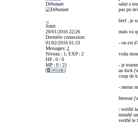
Débutant
salut a to
pas pu m'e
bref , je
Joint:
20/01/2016 22:26
mais vu qu
Dernière connexion:
01/02/2016 01:33
- on est d
Messages:
2
Niveau : 1; EXP : 2
voila mon
HP : 0 / 0
MP : 0 / 21
- je tourn
au kick j'
coup de ki
- meme mo
biensur j'a
: verifié l
installé u
verifié le