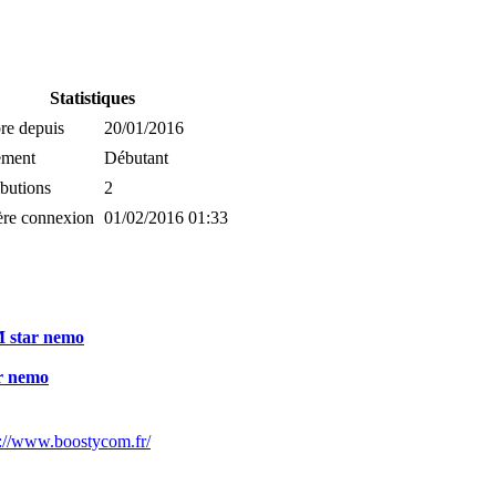
Statistiques
e depuis
20/01/2016
ement
Débutant
butions
2
ère connexion
01/02/2016 01:33
M star nemo
ar nemo
s://www.boostycom.fr/