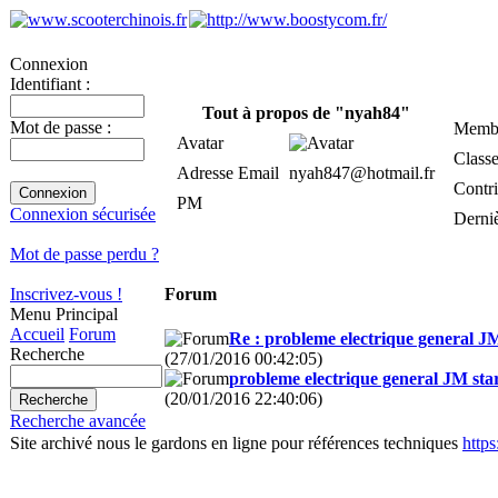
Connexion
Identifiant :
Tout à propos de "nyah84"
Mot de passe :
Membr
Avatar
Class
Adresse Email
nyah847@hotmail.fr
Contri
PM
Connexion sécurisée
Derni
Mot de passe perdu ?
Inscrivez-vous !
Forum
Menu Principal
Accueil
Forum
Re : probleme electrique general J
Recherche
(27/01/2016 00:42:05)
probleme electrique general JM st
(20/01/2016 22:40:06)
Recherche avancée
Site archivé nous le gardons en ligne pour références techniques
http