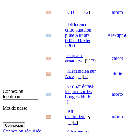
CDI
[
1
][
2
]
nforto
Difference
entre pantalon
pluie Airdura
Alexdpt66
600 et Dexter
P300
stop aux
chicot
arnaques
[
1
][
2
]
Mécanicien sur
riri06
Nice
[
1
][
2
]
GY6.fr écrase
Connexion
les prix sur les
nforto
Identifiant :
bougies NGK
!!!
Mot de passe :
Kit
d'entretien.
nforto
[
1
][
2
]
Connexion sécurisée
Chargeur de