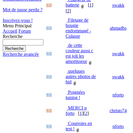
batterie
[
1
]
swakk
Mot de passe perdu ?
[
2
]
Filetage de
Inscrivez-vous !
bougie
Menu Principal
ahmadbs
endommagé -
Accueil
Forum
Culasse
Recherche
de cette
couleur aussi c
swakk
Recherche avancée
est joli les
amortisseur
quelques
autres photos de
swakk
hid
Poignées
nforto
tuning !
MERCI n
christo74
forto
[
1
][
2
]
Courroies en
nforto
test !