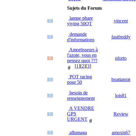
Sujets du Forum
lampe phare
vincent
yiying 50QT
demande
fastfreddy
d'informations
Amortisseurs à
l'azote, vous en
nforto
pensez quoi ???
[
1
][
2
][
3
]
POT racing
boatianrat
pour 50
besoin de
lois81
renseignement
A VENDRE
GPS
Review
URGENT
allumaga
amoxis67