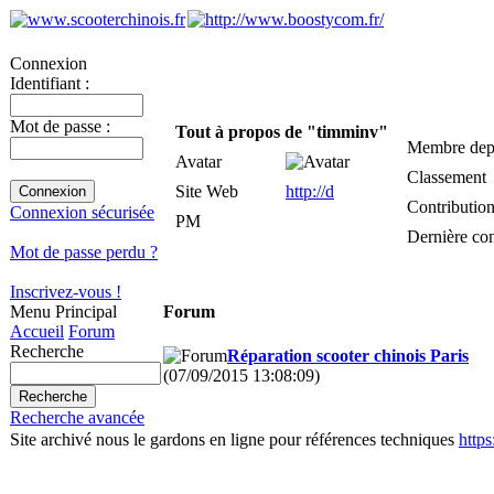
Connexion
Identifiant :
Mot de passe :
Tout à propos de "timminv"
Membre dep
Avatar
Classement
Site Web
http://d
Contributio
Connexion sécurisée
PM
Dernière co
Mot de passe perdu ?
Inscrivez-vous !
Menu Principal
Forum
Accueil
Forum
Recherche
Réparation scooter chinois Paris
(07/09/2015 13:08:09)
Recherche avancée
Site archivé nous le gardons en ligne pour références techniques
http