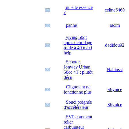
qu'elle essence
celine6460
?
panne
racim
yiying 50qt
apres debridage
dadidou92
roule a 40 maxi
help
Scooter
Jonway Urban
Nahiossi
50cc 4T : plutôt
déçu
Clignotant ne
Shynice
fonctionne plus
Souci poignée
Shynice
d'accélérateur
SVP comment
relier
carburateur