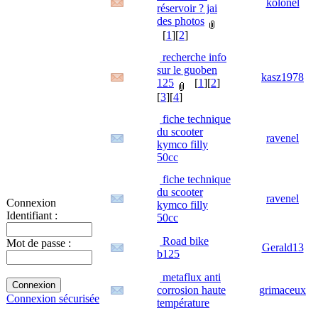
kolonel
réservoir ? jai
des photos
[
1
][
2
]
recherche info
sur le guoben
kasz1978
125
[
1
][
2
]
[
3
][
4
]
fiche technique
du scooter
ravenel
kymco filly
50cc
fiche technique
du scooter
ravenel
Connexion
kymco filly
Identifiant :
50cc
Road bike
Mot de passe :
Gerald13
b125
metaflux anti
corrosion haute
grimaceux
Connexion sécurisée
température