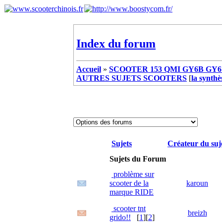
Index du forum
Accueil
»
SCOOTER 153 QMI GY6B GY6 
AUTRES SUJETS SCOOTERS
[
la synthè
Sujets
Créateur du suj
Sujets du Forum
problème sur
scooter de la
karoun
marque RIDE
scooter tnt
breizh
grido!!
[
1
][
2
]