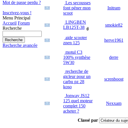
Mot de passe perdu ?
Les secousses
font péner mon
Initram
Inscrivez-vous !
scoot
Menu Principal
LINGBEN
Accueil
Forum
smokie82
LB125T-38
Recherche
aide scooter
herve1961
znen 125
Recherche avancée
motul C3
100% synthèse
derre
5W30
recherche de
gicleur pour un
screnboost
carbu pz 28
koso
Jonway JS12
125 quel moteur
Nexxam
complet 150
acheter ?
Classé par