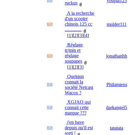
youpla123
ruckus
A la recherche
d'un scooter
chinois 125 cc
mulder111
..............
[
1
][
2
][
3
][
4
]
Réglage
tr/min et
réglage
jonathanhh
soupapes
[
1
][
2
][
3
]
Quelqun
connait la
Philamiens
société Netcast
Wacox ?
XGJAO qui
connait cette
darkangel5
marque ???
j'en bave
depuis qu'il est
tatatata
sorti !