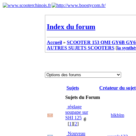
Index du forum
Accueil
»
SCOOTER 153 QMI GY6B GY6 
AUTRES SUJETS SCOOTERS
[
la synthè
Sujets
Créateur du sujet
Sujets du Forum
réglage
soupape sur
blkblm
SHI 125
[
1
][
2
]
Nouveau