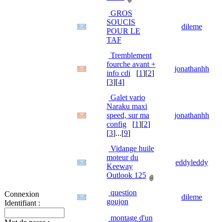
GROS
SOUCIS
dileme
POUR LE
TAF
Tremblement
fourche avant +
jonathanhh
info cdi
[
1
][
2
]
[
3
][
4
]
Galet vario
Naraku maxi
speed, sur ma
jonathanhh
config
[
1
][
2
]
[
3
]...[
9
]
Vidange huile
moteur du
eddyleddy
Keeway
Outlook 125
question
Connexion
dileme
goujon
Identifiant :
montage d'un