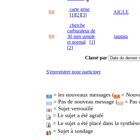
carte grise
AIGLE
[
1
][
2
][
3
]
cherche
carburateur de
30 mm simple
tatatata
et normal
[
1
]
[
2
]
Classé par
S'enregistrer pour participer
= les nouveaux messages (
= Nouvea
= Pas de nouveau message (
= Pas 
= Sujet verrouillé
= Le sujet a été agrafé
= Le sujet a été placé dans la synthèse
= Sujet à sondage