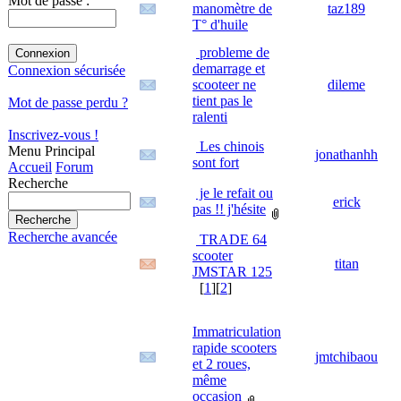
Mot de passe :
manomètre de
taz189
T° d'huile
probleme de
demarrage et
Connexion sécurisée
scooteer ne
dileme
tient pas le
Mot de passe perdu ?
ralenti
Inscrivez-vous !
Les chinois
Menu Principal
jonathanhh
sont fort
Accueil
Forum
Recherche
je le refait ou
erick
pas !! j'hésite
Recherche avancée
TRADE 64
scooter
titan
JMSTAR 125
[
1
][
2
]
Immatriculation
rapide scooters
jmtchibaou
et 2 roues,
même
occasion