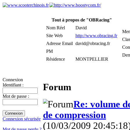
Tout à propos de "OBRacing"
Nom Réel
David
Mem
Site Web
http://www.obracing.fr
Cla
Adresse Email
david@obracing.fr
Cont
PM
Der
Résidence
MONTPELLIER
Connexion
Forum
Identifiant :
Mot de passe :
Re: volume d
de compression
Connexion sécurisée
(10/03/2009 20:45:18
Mot de passe perdu ?