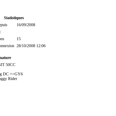
Statistiques
puis
16/09/2008
t
ons
15
onnexion
28/10/2008 12:06
nature
IT 50CC
ng DC =>GY6
oggy Rider