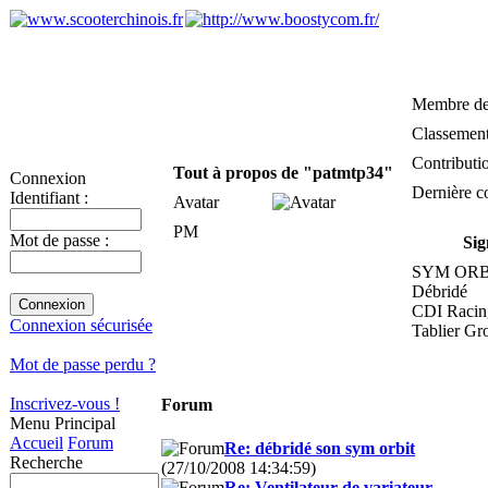
Membre de
Classemen
Contributi
Tout à propos de "patmtp34"
Connexion
Dernière c
Identifiant :
Avatar
PM
Mot de passe :
Sig
SYM ORB
Débridé
CDI Raci
Connexion sécurisée
Tablier Gr
Mot de passe perdu ?
Inscrivez-vous !
Forum
Menu Principal
Accueil
Forum
Re: débridé son sym orbit
Recherche
(27/10/2008 14:34:59)
Re: Ventilateur de variateur