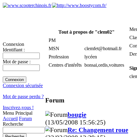
Mem
Tout à propos de "clem02"
Cla
PM
Connexion
Con
MSN
clemfet@hotmail.fr
Identifiant :
Der
Profession
lycéen
Mot de passe :
Centres d'intérêts
bonsai,ordis,voitures
Sig
cle
Connexion sécurisée
Mot de passe perdu ?
Forum
Inscrivez-vous !
Menu Principal
bougie
Accueil
Forum
(13/05/2008 15:56:25)
Recherche
Re: Changement roue