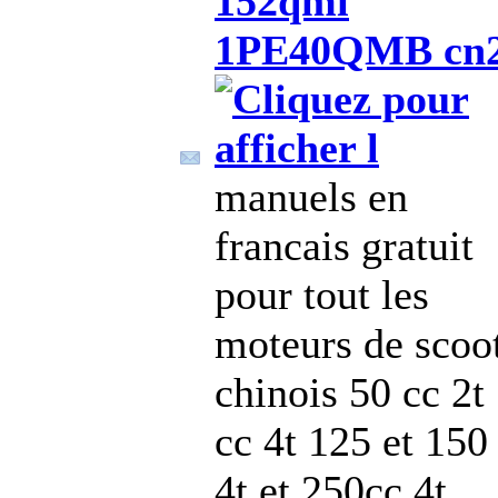
152qmi
1PE40QMB cn
manuels en
francais gratuit
pour tout les
moteurs de scoo
chinois 50 cc 2t
cc 4t 125 et 150
4t et 250cc 4t