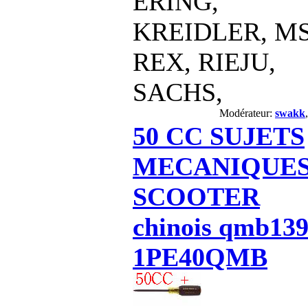
ERING,
KREIDLER, M
REX, RIEJU,
SACHS,
Modérateur:
swakk
50 CC SUJETS
MECANIQUE
SCOOTER
chinois qmb139
1PE40QMB