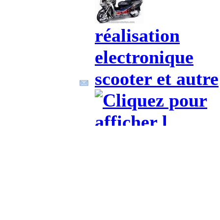
réalisation
electronique
scooter et autre
Modérateur:
swakk
english forum f
chinese ,
taiwanese scoot
and moped