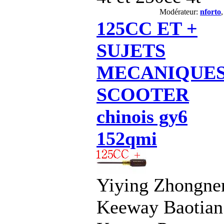
Modérateur:
nforto
125CC ET +
SUJETS
MECANIQUE
SCOOTER
chinois gy6
152qmi
Yiying Zhongne
Keeway Baotian