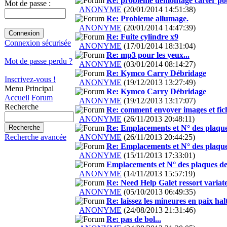
Re: probleme démontage carter po
Mot de passe :
ANONYME
(20/01/2014 14:51:38)
Re: Probleme allumage.
ANONYME
(20/01/2014 14:47:39)
Re: Fuite cylindre x9
Connexion sécurisée
ANONYME
(17/01/2014 18:31:04)
Re: mp3 pour les yeux...
Mot de passe perdu ?
ANONYME
(03/01/2014 08:14:27)
Re: Kymco Carry Débridage
Inscrivez-vous !
ANONYME
(19/12/2013 13:27:49)
Menu Principal
Re: Kymco Carry Débridage
Accueil
Forum
ANONYME
(19/12/2013 13:17:07)
Recherche
Re: comment envoyer images et fich
ANONYME
(26/11/2013 20:48:11)
Re: Emplacements et N° des plaqu
ANONYME
(26/11/2013 20:44:25)
Recherche avancée
Re: Emplacements et N° des plaqu
ANONYME
(15/11/2013 17:33:01)
Emplacements et N° des plaques 
ANONYME
(14/11/2013 15:57:19)
Re: Need Help Galet ressort variat
ANONYME
(05/10/2013 06:49:35)
Re: laissez les mineures en paix halt
ANONYME
(24/08/2013 21:31:46)
Re: pas de bol...