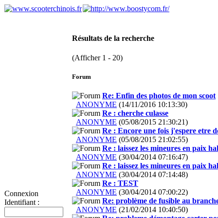
Résultats de la recherche
(Afficher 1 - 20)
Forum
Re: Enfin des photos de mon scoot
ANONYME
(14/11/2016 10:13:30)
Re : cherche culasse
ANONYME
(05/08/2015 21:30:21)
Re : Encore une fois j'espere etre d
ANONYME
(05/08/2015 21:02:55)
Re : laissez les mineures en paix hal
ANONYME
(30/04/2014 07:16:47)
Re : laissez les mineures en paix hal
ANONYME
(30/04/2014 07:14:48)
Re : TEST
ANONYME
(30/04/2014 07:00:22)
Connexion
Re: problème de fusible au branche
Identifiant :
ANONYME
(21/02/2014 10:40:50)