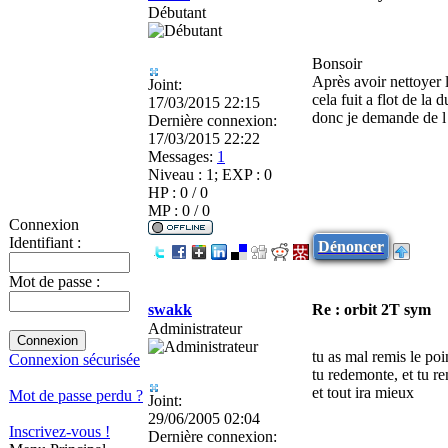
Débutant
Bonsoir
Après avoir nettoyer 
Joint:
cela fuit a flot de la 
17/03/2015 22:15
donc je demande de l
Dernière connexion:
17/03/2015 22:22
Messages:
1
Niveau : 1; EXP : 0
HP : 0 / 0
MP : 0 / 0
Connexion
Identifiant :
Dénoncer
Mot de passe :
swakk
Re : orbit 2T sym
Administrateur
tu as mal remis le po
Connexion sécurisée
tu redemonte, et tu r
et tout ira mieux
Mot de passe perdu ?
Joint:
29/06/2005 02:04
Inscrivez-vous !
Dernière connexion: