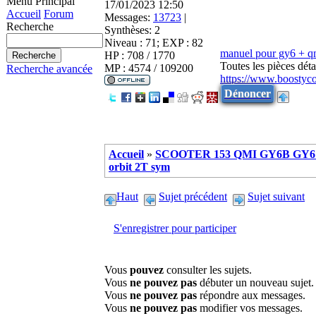
Menu Principal
17/01/2023 12:50
Accueil
Forum
Messages:
13723
|
Recherche
Synthèses:
2
Niveau : 71; EXP : 82
manuel pour gy6 + 
HP : 708 / 1770
Toutes les pièces dé
MP : 4574 / 109200
Recherche avancée
https://www.boostyc
Dénoncer
Accueil
»
SCOOTER 153 QMI GY6B GY6 
orbit 2T sym
Haut
Sujet précédent
Sujet suivant
S'enregistrer pour participer
Vous
pouvez
consulter les sujets.
Vous
ne pouvez pas
débuter un nouveau sujet.
Vous
ne pouvez pas
répondre aux messages.
Vous
ne pouvez pas
modifier vos messages.