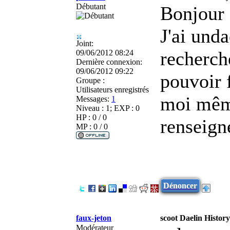
Débutant
Bonjour 
J'ai un
da
Joint:
recherch
09/06/2012 08:24
Dernière connexion:
09/06/2012 09:22
pouvoir 
Groupe :
Utilisateurs enregistrés
moi même
Messages:
1
Niveau : 1; EXP : 0
HP : 0 / 0
renseign
MP : 0 / 0
Dénoncer
faux-jeton
scoot Daelin Histor
Modérateur