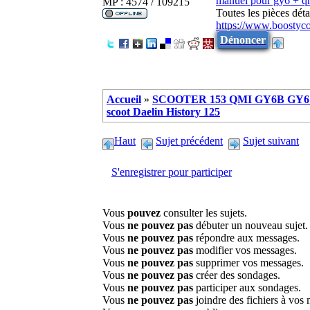
manuel pour gy6 + 
MP : 4574 / 109215
Toutes les pièces dé
https://www.boostyc
Dénoncer
Accueil
»
SCOOTER 153 QMI GY6B GY6 
scoot Daelin History 125
Haut
Sujet précédent
Sujet suivant
S'enregistrer pour participer
Vous
pouvez
consulter les sujets.
Vous
ne pouvez pas
débuter un nouveau sujet.
Vous
ne pouvez pas
répondre aux messages.
Vous
ne pouvez pas
modifier vos messages.
Vous
ne pouvez pas
supprimer vos messages.
Vous
ne pouvez pas
créer des sondages.
Vous
ne pouvez pas
participer aux sondages.
Vous
ne pouvez pas
joindre des fichiers à vos