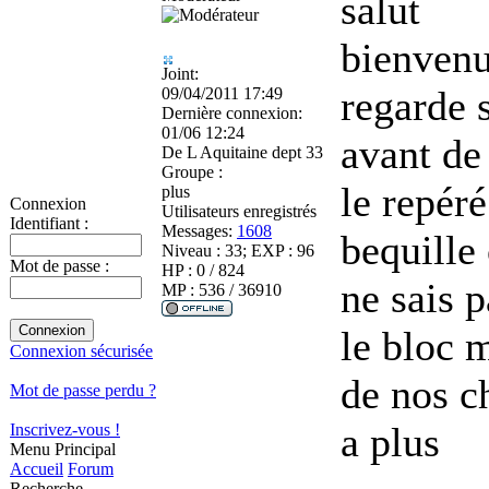
salut
bienvenu
Joint:
regarde s
09/04/2011 17:49
Dernière connexion:
01/06 12:24
avant de
De
L Aquitaine dept 33
Groupe :
le repéré
plus
Connexion
Utilisateurs enregistrés
Identifiant :
Messages:
1608
bequille 
Niveau : 33; EXP : 96
Mot de passe :
HP : 0 / 824
ne sais p
MP : 536 / 36910
le bloc 
Connexion sécurisée
de nos 
Mot de passe perdu ?
a plus
Inscrivez-vous !
Menu Principal
Accueil
Forum
Recherche