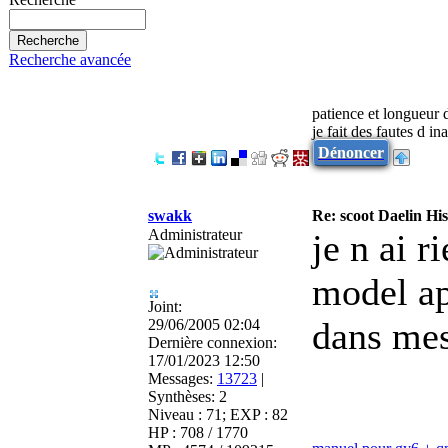
Recherche avancée
patience et longueur 
je fait des fautes d in
Dénoncer
swakk
Re: scoot Daelin Hi
Administrateur
je n ai r
model app
Joint:
dans me
29/06/2005 02:04
Dernière connexion:
17/01/2023 12:50
Messages:
13723
|
Synthèses:
2
Niveau : 71; EXP : 82
HP : 708 / 1770