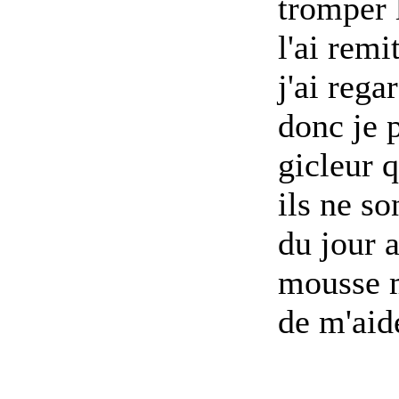
tromper 
l'ai rem
j'ai reg
donc je 
gicleur 
ils ne so
du jour a
mousse m
de m'aide