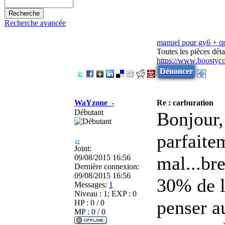
Recherche avancée
manuel pour gy6 + 
Toutes les pièces dé
https://www.boostyc
Dénoncer
WaYzone_-
Re : carburation
Débutant
Bonjour,
parfaite
Joint:
mal...bre
09/08/2015 16:56
Dernière connexion:
09/08/2015 16:56
30% de la
Messages:
1
Niveau : 1; EXP : 0
penser a
HP : 0 / 0
MP : 0 / 0