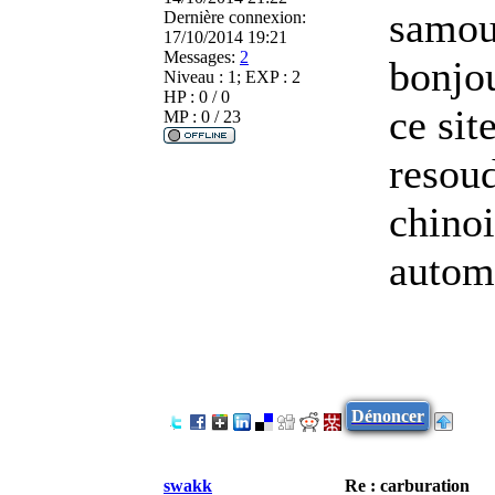
samour
Dernière connexion:
17/10/2014 19:21
Messages:
2
bonjou
Niveau : 1; EXP : 2
HP : 0 / 0
ce sit
MP : 0 / 23
resou
chinoi
automa
Dénoncer
swakk
Re : carburation