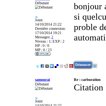
Débutant
bonjour 
si quelc
Joint:
proble d
14/10/2014 21:22
Dernière connexion:
17/10/2014 19:21
automati
Messages:
2
Niveau : 1; EXP : 2
HP : 0 / 0
MP : 0 / 23
Dénoncer
samourai
Re : carburation
Débutant
Citation 
Joint:
14/10/2014 21:22