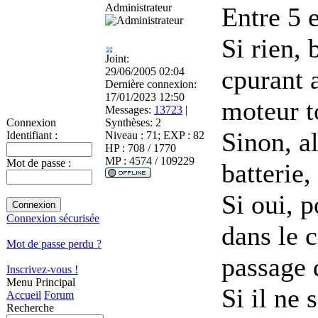
Administrateur
Entre 5 
Si rien, 
Joint:
cpurant 
29/06/2005 02:04
Dernière connexion:
17/01/2023 12:50
moteur t
Messages:
13723
|
Synthèses:
2
Connexion
Sinon, al
Niveau : 71; EXP : 82
Identifiant :
HP : 708 / 1770
MP : 4574 / 109229
Mot de passe :
batterie,
Si oui, p
Connexion sécurisée
dans le 
Mot de passe perdu ?
passage 
Inscrivez-vous !
Menu Principal
Si il ne 
Accueil
Forum
Recherche