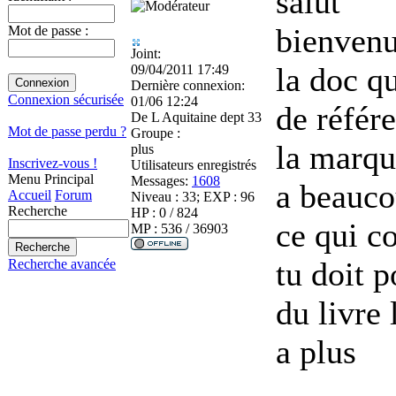
salut
bienven
Mot de passe :
Joint:
la doc qu
09/04/2011 17:49
Dernière connexion:
Connexion sécurisée
01/06 12:24
de référ
De
L Aquitaine dept 33
Mot de passe perdu ?
Groupe :
la marque
plus
Inscrivez-vous !
Utilisateurs enregistrés
Menu Principal
Messages:
1608
a beauc
Accueil
Forum
Niveau : 33; EXP : 96
Recherche
HP : 0 / 824
ce qui c
MP : 536 / 36903
tu doit p
Recherche avancée
du livre 
a plus