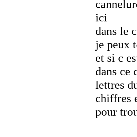
cannelur
ici
dans le 
je peux t
et si c e
dans ce c
lettres 
chiffres 
pour trou