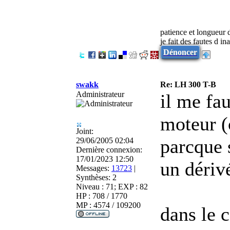
patience et longueur 
je fait des fautes d in
Dénoncer
swakk
Re: LH 300 T-B
Administrateur
il me fau
moteur (
Joint:
parcque 
29/06/2005 02:04
Dernière connexion:
17/01/2023 12:50
un dériv
Messages:
13723
|
Synthèses:
2
Niveau : 71; EXP : 82
HP : 708 / 1770
MP : 4574 / 109200
dans le c