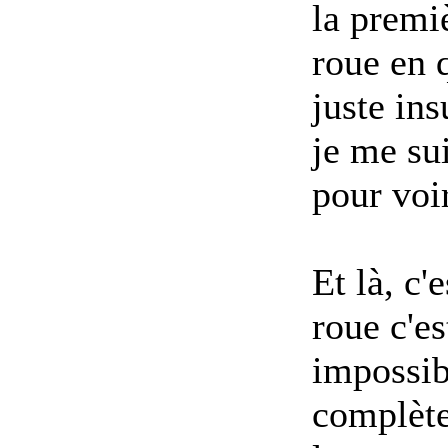
la premiè
roue en q
juste in
je me su
pour voir
Et là, c'
roue c'es
impossib
complète