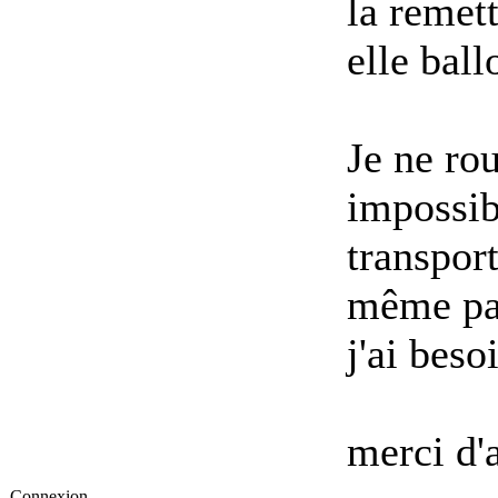
la remet
elle ball
Je ne rou
impossib
transpor
même pas
j'ai beso
merci d'
Connexion