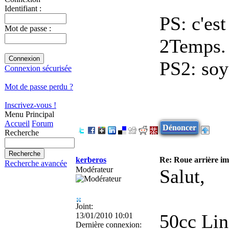
Identifiant :
PS: c'es
Mot de passe :
2Temps.
PS2: soy
Connexion sécurisée
Mot de passe perdu ?
Inscrivez-vous !
Menu Principal
Accueil
Forum
Dénoncer
Recherche
kerberos
Re: Roue arrière imp
Recherche avancée
Modérateur
Salut,
Joint:
50cc Li
13/01/2010 10:01
Dernière connexion: