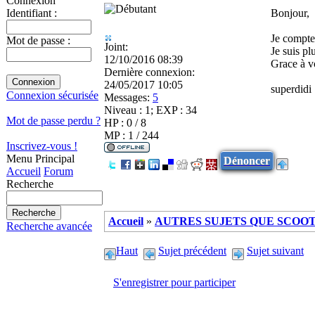
Connexion
Bonjour,
Identifiant :
Je compt
Mot de passe :
Joint:
Je suis p
12/10/2016 08:39
Grace à vo
Dernière connexion:
24/05/2017 10:05
superdidi
Connexion sécurisée
Messages:
5
Niveau : 1; EXP : 34
Mot de passe perdu ?
HP : 0 / 8
MP : 1 / 244
Inscrivez-vous !
Menu Principal
Dénoncer
Accueil
Forum
Recherche
Accueil
»
AUTRES SUJETS QUE SCOOTE
Recherche avancée
Haut
Sujet précédent
Sujet suivant
S'enregistrer pour participer