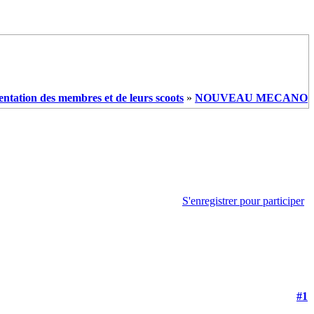
entation des membres et de leurs scoots
»
NOUVEAU MECANO
S'enregistrer pour participer
#1