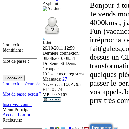
Aspirant
Bonjour à to
Je vends mon
4000kms , j'a
Fun (vacances
irréprochable
Joint:
Connexion
fait(galets,c
26/10/2011 12:59
Identifiant :
Dernière connexion:
dessus un CDI
08/08/2016 08:34
Mot de passe :
De
Seine St Denis
transformati
Groupe :
quelques piè
Utilisateurs enregistrés
Messages:
27
passer le pe
Connexion sécurisée
Niveau : 3; EXP : 93
HP : 0 / 73
vos appels.Je
Mot de passe perdu ?
MP : 9 / 3167
prix très con
Inscrivez-vous !
Menu Principal
Accueil
Forum
Recherche
Dénoncer