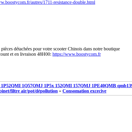
ww.boostycom.fr/autres/1711-resistance-double.html
s pièces détachées pour votre scooter Chinois dans notre boutique
scount et en livraison 48H00:
https://www.boostycom.fr
1P52QMI 1Q57QMJ 1P5x 152QMI 157QMJ 1PE40QMB qmb13
net/filtre air/pot/dépollution
»
Consomation excecive