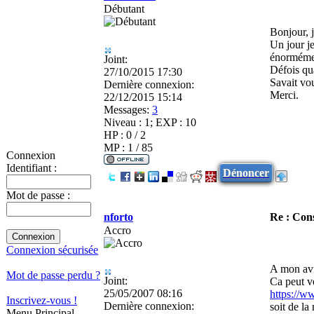
Débutant
Bonjour, 
Un jour j
énorméme
Joint:
Défois qua
27/10/2015 17:30
Savait vou
Dernière connexion:
Merci.
22/12/2015 15:14
Messages:
3
Niveau : 1; EXP : 10
HP : 0 / 2
MP : 1 / 85
Connexion
Identifiant :
Dénoncer
Mot de passe :
nforto
Re : Con
Accro
Connexion sécurisée
A mon avis
Mot de passe perdu ?
Joint:
Ca peut ve
25/05/2007 08:16
https://w
Inscrivez-vous !
Dernière connexion:
soit de la 
Menu Principal