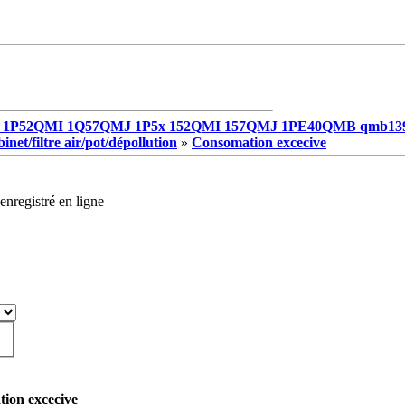
1P52QMI 1Q57QMJ 1P5x 152QMI 157QMJ 1PE40QMB qmb13
net/filtre air/pot/dépollution
»
Consomation excecive
enregistré en ligne
ion excecive