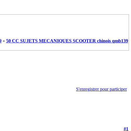
9
»
50 CC SUJETS MECANIQUES SCOOTER chinois qmb139
S'enregistrer pour participer
#1