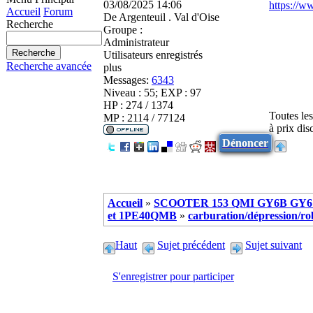
03/08/2025 14:06
https://w
Accueil
Forum
De
Argenteuil . Val d'Oise
Recherche
Groupe :
Administrateur
Utilisateurs enregistrés
Recherche avancée
plus
Messages:
6343
Niveau : 55; EXP : 97
HP : 274 / 1374
Toutes le
MP : 2114 / 77124
à prix di
Dénoncer
Accueil
»
SCOOTER 153 QMI GY6B GY6 
et 1PE40QMB
»
carburation/dépression/robi
Haut
Sujet précédent
Sujet suivant
S'enregistrer pour participer