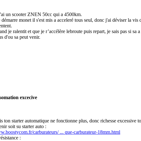
j'ai un scooter ZNEN 50cc qui a 4500km.
e démarre mon
et il s'est mis a acceleré tous seul, donc j'ai déviser la v
ntent.
nd je ralentit et que je r’accélère le
broute puis repart, je sais pas si sa a
s d'ou sa peut venir.
somation excecive
 ton starter automatique ne fonctionne plus, donc richesse excessive to
nir soit su starter auto :
ww.boostycom.fr/carburateurs/ ... que-carburateur-18mm.html
résistance :