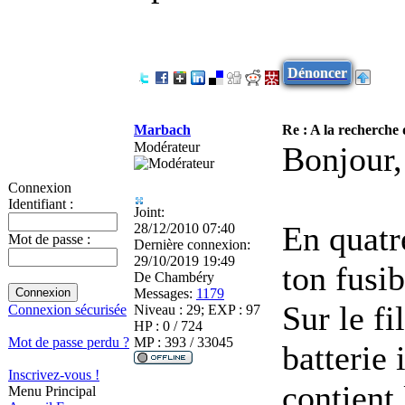
Dénoncer
Marbach
Re : A la recherche d
Modérateur
Bonjour,
Connexion
Identifiant :
Joint:
En quatr
28/12/2010 07:40
Mot de passe :
Dernière connexion:
29/10/2019 19:49
ton fusib
De
Chambéry
Messages:
1179
Sur le fi
Niveau : 29; EXP : 97
Connexion sécurisée
HP : 0 / 724
MP : 393 / 33045
Mot de passe perdu ?
batterie 
Inscrivez-vous !
contient 
Menu Principal