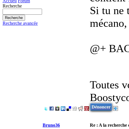
Accueil
Forum
Recherche
Si tu ne 
mécano, 
Recherche avancée
@+ BA
Toutes v
Boostyc
Dénoncer
Bruno36
Re : A la recherche d