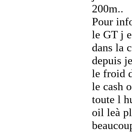
200m..
Pour info
le GT j e
dans la 
depuis j
le froid 
le cash o
toute l h
oil le
à p
beaucoup