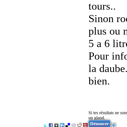
tours..
Sinon ro
plus ou 
5 a 6 lit
Pour inf
la daube.
bien.
Si tes résultats ne so
un gland.
Dénoncer