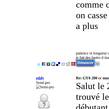
comme ce
on casse
a plus
patience et longueur 
je fait des fautes d in
Dénoncer
eddy
Re: GY6 200 cc mad
Semi-pro
Salut le
trouvé l
débutant 