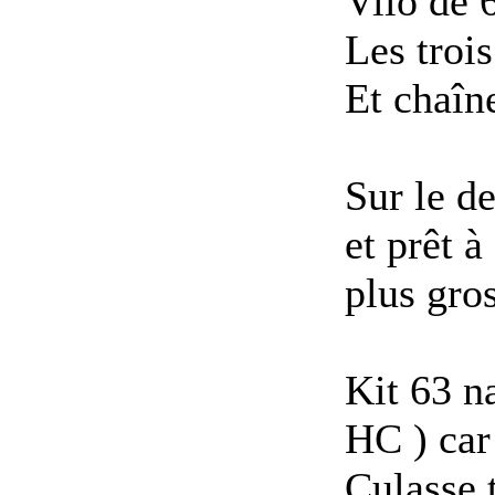
Vilo de
Les trois
Et chaîn
Sur le d
et prêt à
plus gros
Kit 63 na
HC ) car
Culasse 