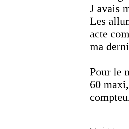
J avais m
Les allu
acte com
ma derni
Pour le 
60 maxi,
compteur 