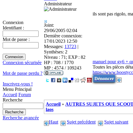
Administrateur
ils sont pas rigolo, m
Connexion
Joint:
Identifiant :
29/06/2005 02:04
Dernière connexion:
Mot de passe :
17/01/2023 12:50
Messages:
13723
|
Synthèses:
2
Niveau : 71; EXP : 82
manuel pour gy6 + 
HP : 708 / 1770
Connexion sécurisée
Toutes les pièces dé
MP : 4574 / 109243
https://www.boostyc
Mot de passe perdu ?
Dénoncer
Inscrivez-vous !
Menu Principal
Accueil
Forum
Recherche
Accueil
»
AUTRES SUJETS QUE SCOOTE
laos
Recherche avancée
Haut
Sujet précédent
Sujet suivant