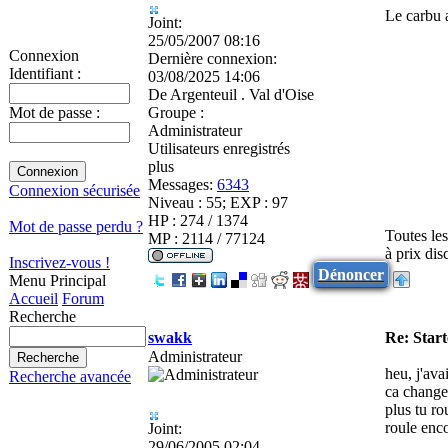
Le carbu a
Joint:
25/05/2007 08:16
Connexion
Dernière connexion:
Identifiant :
03/08/2025 14:06
De
Argenteuil . Val d'Oise
Groupe :
Mot de passe :
Administrateur
Utilisateurs enregistrés
plus
Messages:
6343
Connexion sécurisée
Niveau : 55; EXP : 97
HP : 274 / 1374
Mot de passe perdu ?
Toutes le
MP : 2114 / 77124
à prix di
Inscrivez-vous !
Dénoncer
Menu Principal
Accueil
Forum
Recherche
swakk
Re: Star
Administrateur
heu, j'avai
Recherche avancée
ca change
plus tu ro
roule enco
Joint:
29/06/2005 02:04