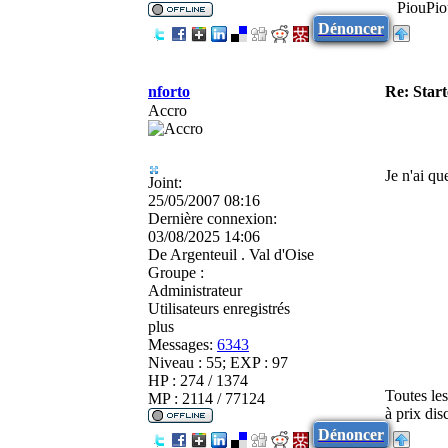
PiouPio
Dénoncer
nforto
Re: Star
Accro
Je n'ai q
Joint:
25/05/2007 08:16
Dernière connexion:
03/08/2025 14:06
De
Argenteuil . Val d'Oise
Groupe :
Administrateur
Utilisateurs enregistrés
plus
Messages:
6343
Niveau : 55; EXP : 97
HP : 274 / 1374
Toutes le
MP : 2114 / 77124
à prix di
Dénoncer