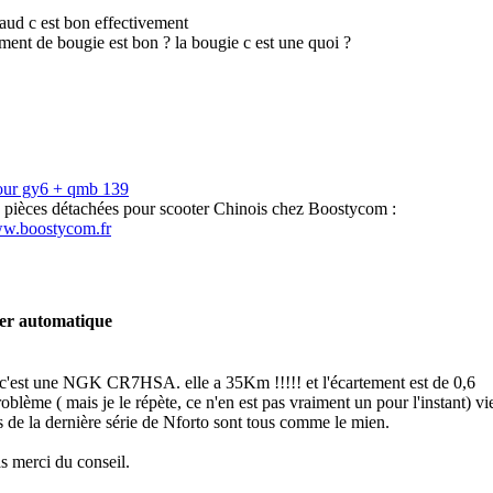
aud c est bon effectivement
ment de bougie est bon ? la bougie c est une quoi ?
our gy6 + qmb 139
s pièces détachées pour scooter Chinois chez Boostycom :
ww.boostycom.fr
ter automatique
 c'est une NGK CR7HSA. elle a 35Km !!!!! et l'écartement est de 0,6
oblème ( mais je le répète, ce n'en est pas vraiment un pour l'instant) vie
s de la dernière série de Nforto sont tous comme le mien.
as merci du conseil.