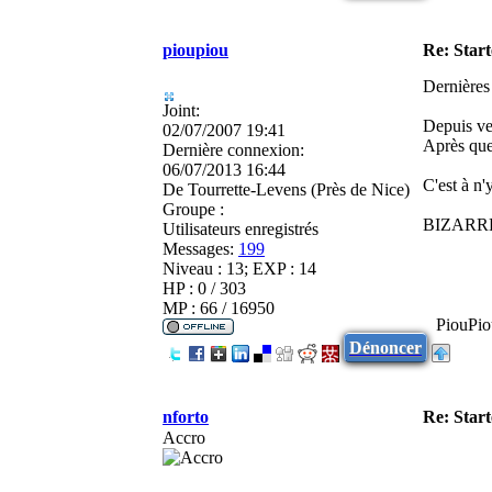
pioupiou
Re: Star
Dernières 
Joint:
Depuis ven
02/07/2007 19:41
Après quel
Dernière connexion:
06/07/2013 16:44
C'est à n'
De
Tourrette-Levens (Près de Nice)
Groupe :
BIZARRE B
Utilisateurs enregistrés
Messages:
199
Niveau : 13; EXP : 14
HP : 0 / 303
MP : 66 / 16950
PiouPio
Dénoncer
nforto
Re: Star
Accro