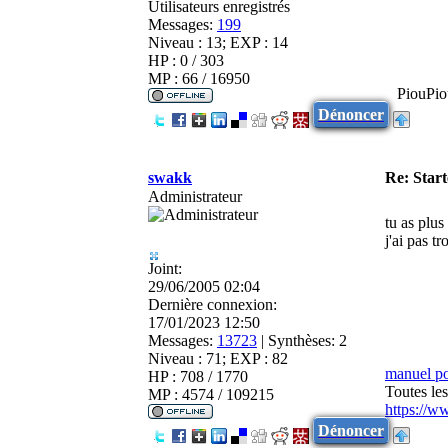
Utilisateurs enregistrés
Messages:
199
Niveau : 13; EXP : 14
HP : 0 / 303
MP : 66 / 16950
PiouPio
Dénoncer
swakk
Re: Star
Administrateur
tu as plus
j'ai pas t
Joint:
29/06/2005 02:04
Dernière connexion:
17/01/2023 12:50
Messages:
13723
|
Synthèses:
2
Niveau : 71; EXP : 82
manuel p
HP : 708 / 1770
Toutes le
MP : 4574 / 109215
https://w
Dénoncer