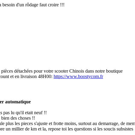
 besoin d'un rôdage faut croire !!!
s pièces détachées pour votre scooter Chinois dans notre boutique
scount et en livraison 48H00:
https://www.boostycom.fr
ter automatique
s pas lu qu'il etait neuf !!
 bien des choses !!
ule plus les pieces s'ajuste et frotte moins, surtout au demarrage, de me
re un millier de km et la, repose toi les questions si les soucis subsistes