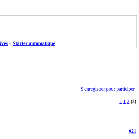
ives
»
Starter automatique
S'enregistrer pour participer
«
1
2
(3)
#21