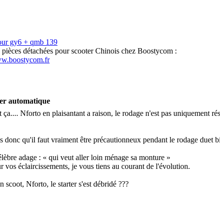
our gy6 + qmb 139
s pièces détachées pour scooter Chinois chez Boostycom :
ww.boostycom.fr
ter automatique
 ça.... Nforto en plaisantant a raison, le rodage n'est pas uniquement rés
is donc qu'il faut vraiment être précautionneux pendant le rodage du
et 
élèbre adage : « qui veut aller loin ménage sa monture »
 vos éclaircissements, je vous tiens au courant de l'évolution.
n scoot, Nforto, le starter s'est débridé ???