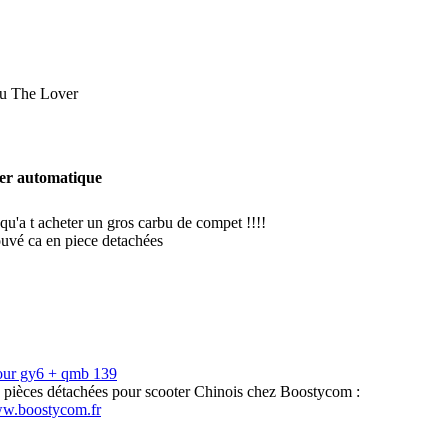
u The Lover
ter automatique
 qu'a t acheter un gros carbu de compet !!!!
rouvé ca en piece detachées
our gy6 + qmb 139
s pièces détachées pour scooter Chinois chez Boostycom :
ww.boostycom.fr