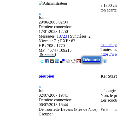
a 1800 ch
ton ecarte
Joint:
29/06/2005 02:04
Dernière connexion:
17/01/2023 12:50
Messages:
13723
|
Synthèses:
2
Niveau : 71; EXP : 82
manuel p
HP : 708 / 1770
Toutes le
MP : 4574 / 109215
https://w
Dénoncer
pioupiou
Re: Star
Joint:
la bougie
02/07/2007 19:41
Non, le pr
Dernière connexion:
Les scoot
06/07/2013 16:44
De
Tourrette-Levens (Près de Nice)
En tout c
Groupe :