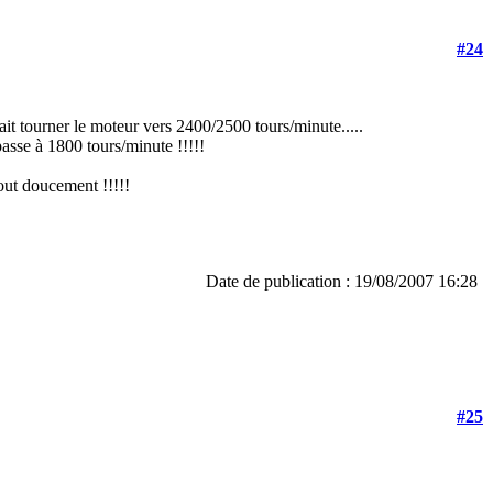
#24
ait tourner le moteur vers 2400/2500 tours/minute.....
asse à 1800 tours/minute !!!!!
out doucement !!!!!
Date de publication : 19/08/2007 16:28
#25