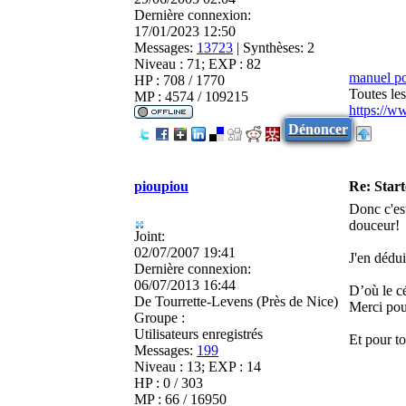
Dernière connexion:
17/01/2023 12:50
Messages:
13723
|
Synthèses:
2
Niveau : 71; EXP : 82
manuel p
HP : 708 / 1770
Toutes le
MP : 4574 / 109215
https://w
Dénoncer
pioupiou
Re: Star
Donc c'est
douceur!
Joint:
02/07/2007 19:41
J'en dédu
Dernière connexion:
06/07/2013 16:44
D’où le c
De
Tourrette-Levens (Près de Nice)
Merci pour
Groupe :
Utilisateurs enregistrés
Et pour to
Messages:
199
Niveau : 13; EXP : 14
HP : 0 / 303
MP : 66 / 16950