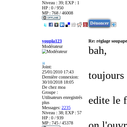
Niveau : 39; EXP : 1
HP : 0 / 950
MP : 768 / 46008
Dénoncer
youpla123
Re: réglage soupap
Modérateur
bah,
Joint:
toujours
25/01/2010 17:43
Dernière connexion:
30/10/2018 18:05
De
chez moa
Groupe :
edite le 
Utilisateurs enregistrés
plus
Messages:
2235
Niveau : 38; EXP : 57
HP : 0 / 939
on l'ouvr
MP : 745 / 45378