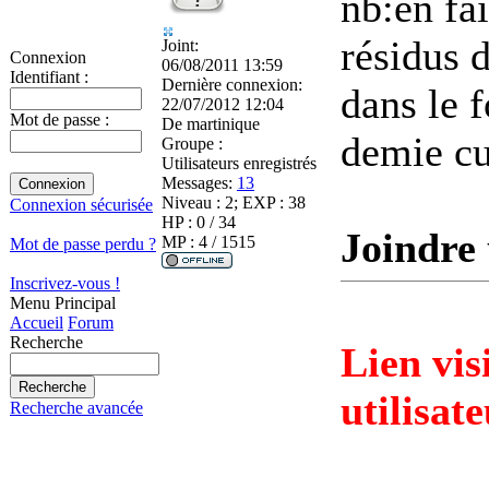
nb:en fai
résidus 
Joint:
Connexion
06/08/2011 13:59
Identifiant :
Dernière connexion:
dans le 
22/07/2012 12:04
Mot de passe :
De
martinique
demie cu
Groupe :
Utilisateurs enregistrés
Messages:
13
Niveau : 2; EXP : 38
Connexion sécurisée
HP : 0 / 34
Joindre 
MP : 4 / 1515
Mot de passe perdu ?
Inscrivez-vous !
Menu Principal
Accueil
Forum
Recherche
Lien vis
utilisat
Recherche avancée