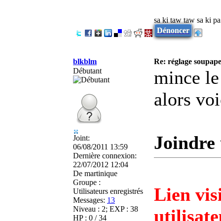
sa ki taw taw sa ki pa
Dénoncer
blkblm
Re: réglage soupap
Débutant
mince le
alors voi
Joindre 
Joint:
06/08/2011 13:59
Dernière connexion:
22/07/2012 12:04
De
martinique
Groupe :
Lien vis
Utilisateurs enregistrés
Messages:
13
Niveau : 2; EXP : 38
utilisat
HP : 0 / 34