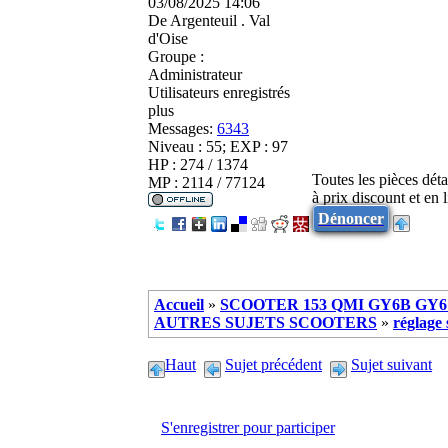
03/08/2025 14:06
De
Argenteuil . Val
d'Oise
Groupe :
Administrateur
Utilisateurs enregistrés
plus
Messages:
6343
Niveau : 55; EXP : 97
HP : 274 / 1374
Toutes les pièces dét
MP : 2114 / 77124
à prix discount et en
Dénoncer
Accueil
»
SCOOTER 153 QMI GY6B GY6 
AUTRES SUJETS SCOOTERS
»
réglage
Haut
Sujet précédent
Sujet suivant
S'enregistrer pour participer