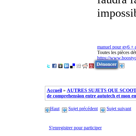
impossib
manuel pour gy6 +
Toutes les pièces d
https://www.boosty
Dénoncer
Accueil
»
AUTRES SUJETS QUE SCOOTE
de comprehension entre aututech et mon en
Haut
Sujet précédent
Sujet suivant
S'enregistrer pour participer