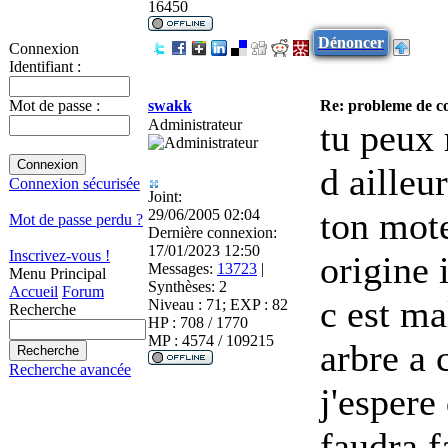
16450
Dénoncer
Connexion
Identifiant :
swakk
Re: probleme de c
Mot de passe :
Administrateur
tu peux 
d ailleur
Connexion sécurisée
Joint:
ton mot
29/06/2005 02:04
Mot de passe perdu ?
Dernière connexion:
17/01/2023 12:50
Inscrivez-vous !
origine 
Messages:
13723
|
Menu Principal
Synthèses:
2
Accueil
Forum
c est ma
Niveau : 71; EXP : 82
Recherche
HP : 708 / 1770
MP : 4574 / 109215
arbre a 
Recherche avancée
j'espere 
faudra f