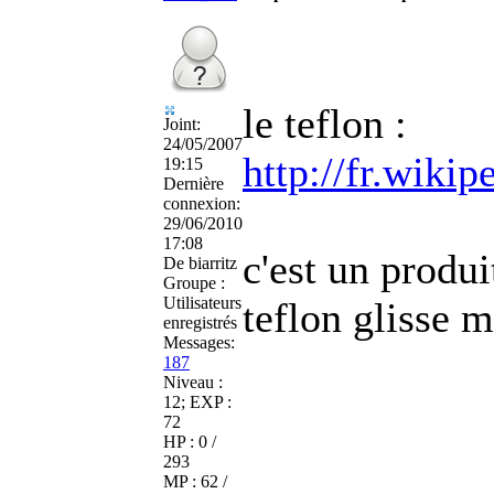
le teflon :
Joint:
24/05/2007
http://fr.wikip
19:15
Dernière
connexion:
29/06/2010
17:08
c'est un produi
De
biarritz
Groupe :
Utilisateurs
teflon glisse m
enregistrés
Messages:
187
Niveau :
12; EXP :
72
HP : 0 /
293
MP : 62 /