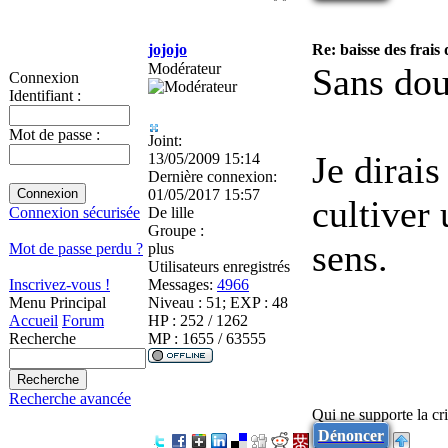
jojojo
Re: baisse des frais
Modérateur
Sans dou
Connexion
Identifiant :
Mot de passe :
Joint:
Je dirais
13/05/2009 15:14
Dernière connexion:
01/05/2017 15:57
cultiver
De
lille
Connexion sécurisée
Groupe :
sens.
plus
Mot de passe perdu ?
Utilisateurs enregistrés
Messages:
4966
Inscrivez-vous !
Niveau : 51; EXP : 48
Menu Principal
HP : 252 / 1262
Accueil
Forum
MP : 1655 / 63555
Recherche
Recherche avancée
Qui ne supporte la cri
Dénoncer