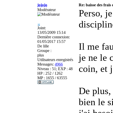
jojojo
Re: baisse des frais
Modérateur
Perso, j
discipli
Joint:
13/05/2009 15:14
Dernière connexion:
01/05/2017 15:57
Il me fau
De
lille
Groupe :
je ne le
plus
Utilisateurs enregistrés
Messages:
4966
coin, et 
Niveau : 51; EXP : 48
HP : 252 / 1262
MP : 1655 / 63555
De plus,
bien le s
j'ai beso