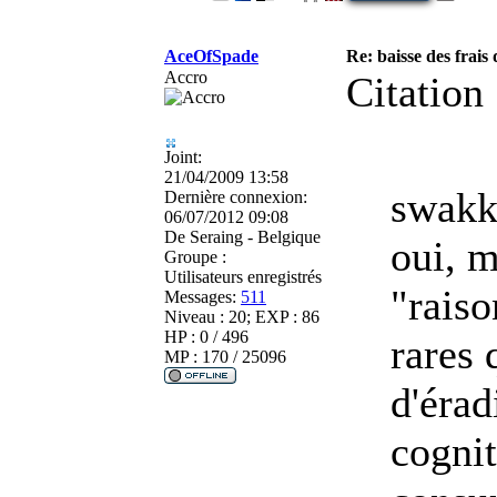
AceOfSpade
Re: baisse des frais
Accro
Citation 
Joint:
21/04/2009 13:58
swakka
Dernière connexion:
06/07/2012 09:08
De
Seraing - Belgique
oui, m
Groupe :
Utilisateurs enregistrés
"raiso
Messages:
511
Niveau : 20; EXP : 86
HP : 0 / 496
rares 
MP : 170 / 25096
d'érad
cognit