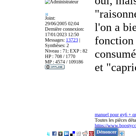
oui, mais
"raisonn
Joint:
l'on a bi
29/06/2005 02:04
Dernière connexion:
17/01/2023 12:50
fonction
Messages:
13723
|
Synthèses:
2
consumér
Niveau : 71; EXP : 82
HP : 708 / 1770
MP : 4574 / 109186
et "capri
manuel pour gy6 + 
Toutes les pièces dé
https://www.boostyc
Dénoncer