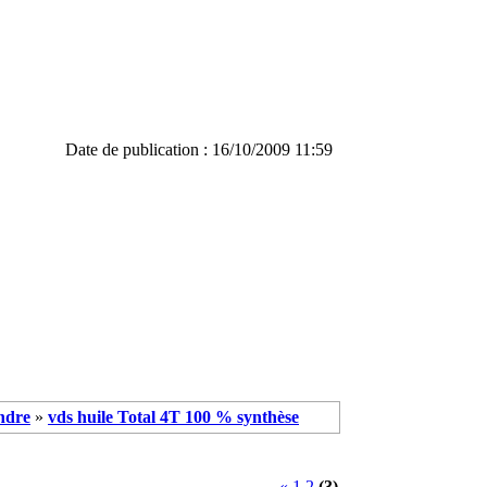
Date de publication : 16/10/2009 11:59
ndre
»
vds huile Total 4T 100 % synthèse
«
1
2
(3)