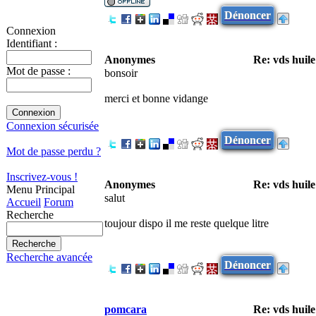
Dénoncer
Connexion
Identifiant :
Anonymes
Re: vds huil
Mot de passe :
bonsoir
merci et bonne vidange
Connexion sécurisée
Dénoncer
Mot de passe perdu ?
Inscrivez-vous !
Anonymes
Re: vds huil
Menu Principal
salut
Accueil
Forum
Recherche
toujour dispo il me reste quelque litre
Recherche avancée
Dénoncer
pomcara
Re: vds huil