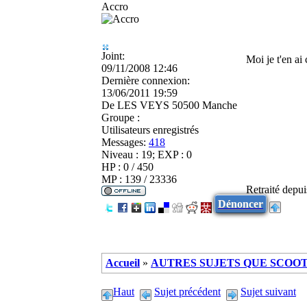
Accro
Joint:
Moi je t'en a
09/11/2008 12:46
Dernière connexion:
13/06/2011 19:59
De
LES VEYS 50500 Manche
Groupe :
Utilisateurs enregistrés
Messages:
418
Niveau : 19; EXP : 0
HP : 0 / 450
MP : 139 / 23336
Retraité depu
Dénoncer
Accueil
»
AUTRES SUJETS QUE SCOOTE
Haut
Sujet précédent
Sujet suivant