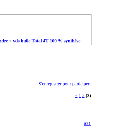
ndre
»
vds huile Total 4T 100 % synthèse
S'enregistrer pour participer
«
1
2
(3)
#21