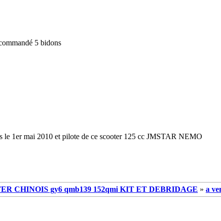
i commandé 5 bidons
is le 1er mai 2010 et pilote de ce scooter 125 cc JMSTAR NEMO
R CHINOIS gy6 qmb139 152qmi KIT ET DEBRIDAGE
»
a ve