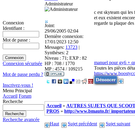
Administrateur
c est skyteam qui les 
et eux existent encore
Connexion
regarde ta plaque des 
Joint:
Identifiant :
29/06/2005 02:04
Dernière connexion:
Mot de passe :
17/01/2023 12:50
Messages:
13723
|
Synthèses:
2
Niveau : 71; EXP : 82
manuel pour gy6 + 
HP : 708 / 1770
Connexion sécurisée
Toutes les pièces dé
MP : 4574 / 109215
https://www.boostyc
Mot de passe perdu ?
Dénoncer
Inscrivez-vous !
Menu Principal
Accueil
Forum
Recherche
Accueil
»
AUTRES SUJETS QUE SCOOTE
PROS
»
http://www.bmauto.fr/ importateur
Recherche avancée
Haut
Sujet précédent
Sujet suivant