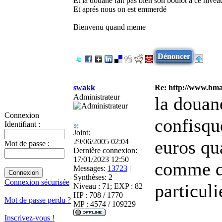
Et la douane fait pas bien son boulot à ce nivea
Et aprés nous on est emmerdé
Bienvenu quand meme
Dénoncer
swakk
Re: http://www.bmau
Administrateur
la douane
Connexion
confisqu
Identifiant :
Joint:
euros qu
29/06/2005 02:04
Mot de passe :
Dernière connexion:
17/01/2023 12:50
comme qu
Messages:
13723
|
Synthèses:
2
Connexion sécurisée
particuli
Niveau : 71; EXP : 82
HP : 708 / 1770
Mot de passe perdu ?
MP : 4574 / 109229
Inscrivez-vous !