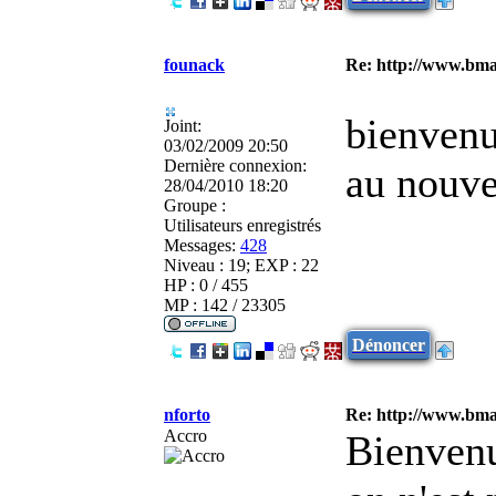
founack
Re: http://www.bmau
bienven
Joint:
03/02/2009 20:50
Dernière connexion:
au nouve
28/04/2010 18:20
Groupe :
Utilisateurs enregistrés
Messages:
428
Niveau : 19; EXP : 22
HP : 0 / 455
MP : 142 / 23305
Dénoncer
nforto
Re: http://www.bmau
Accro
Bienvenu