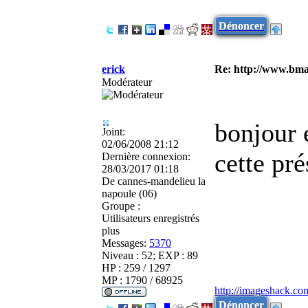
Dénoncer
erick
Re: http://www.bmau
Modérateur
bonjour 
Joint:
02/06/2008 21:12
cette pré
Dernière connexion:
28/03/2017 01:18
De
cannes-mandelieu la
napoule (06)
Groupe :
Utilisateurs enregistrés
plus
Messages:
5370
Niveau : 52; EXP : 89
HP : 259 / 1297
MP : 1790 / 68925
http://imageshack.co
Dénoncer