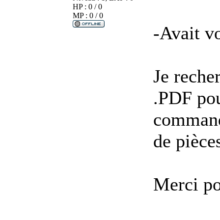
HP : 0 / 0
MP : 0 / 0
-Avait v
Je reche
.PDF pou
comman
de pièce
Merci po