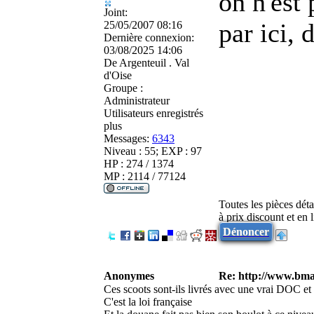
on n'est
Joint:
par ici, 
25/05/2007 08:16
Dernière connexion:
03/08/2025 14:06
De
Argenteuil . Val
d'Oise
Groupe :
Administrateur
Utilisateurs enregistrés
plus
Messages:
6343
Niveau : 55; EXP : 97
HP : 274 / 1374
MP : 2114 / 77124
Toutes les pièces dét
à prix discount et en
Dénoncer
Anonymes
Re: http://www.bmau
Ces scoots sont-ils livrés avec une vrai DOC et
C'est la loi française