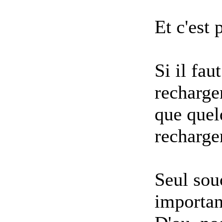
Et c'est 
Si il fa
recharger
que quel
recharge
Seul souc
importan