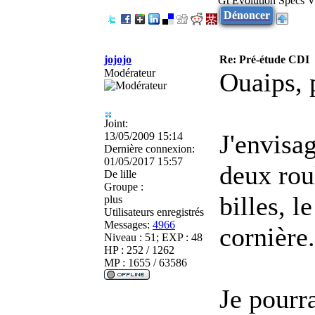
Gt Evolution Specs 
Dénoncer
jojojo
Re: Pré-étude CDI
Modérateur
Ouaips, p
Joint:
J'envisag
13/05/2009 15:14
Dernière connexion:
01/05/2017 15:57
deux rou
De
lille
Groupe :
billes, l
plus
Utilisateurs enregistrés
Messages:
4966
cornière.
Niveau : 51; EXP : 48
HP : 252 / 1262
MP : 1655 / 63586
Je pourra