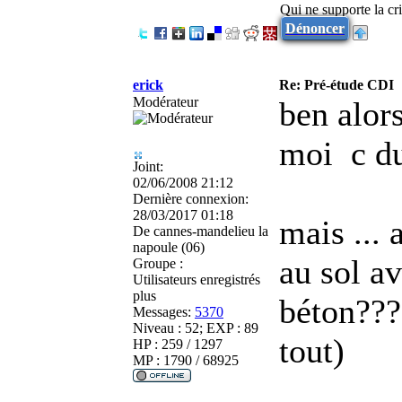
Qui ne supporte la cri
Dénoncer
erick
Re: Pré-étude CDI
Modérateur
ben alor
moi
c d
Joint:
02/06/2008 21:12
Dernière connexion:
28/03/2017 01:18
mais ... 
De
cannes-mandelieu la
napoule (06)
au sol av
Groupe :
Utilisateurs enregistrés
plus
béton???
Messages:
5370
Niveau : 52; EXP : 89
tout)
HP : 259 / 1297
MP : 1790 / 68925