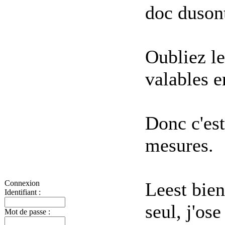
doc du
son
Oubliez le
valables e
Donc c'est
mesures.
Le
est bien
Connexion
Identifiant :
seul, j'os
Mot de passe :