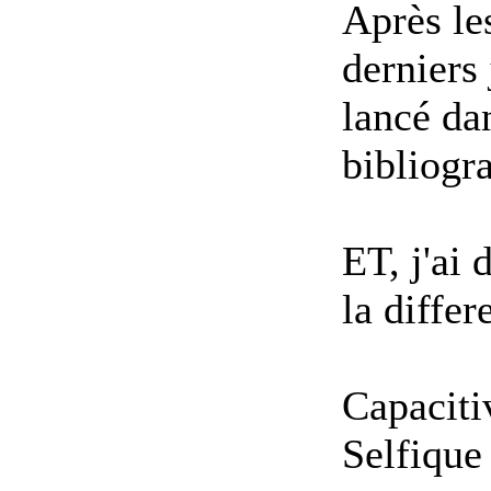
Après le
derniers
lancé da
bibliogr
ET, j'ai 
la diffe
Capaciti
Selfique