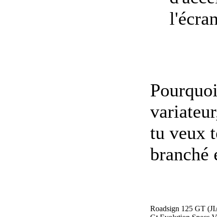
l'écran
Pourquoi 
variateur
tu veux t
branché 
Roadsign 125 GT (J