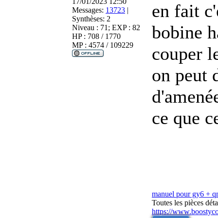
17/01/2023 12:50
en fait c
Messages:
13723
|
Synthèses:
2
bobine h
Niveau : 71; EXP : 82
HP : 708 / 1770
MP : 4574 / 109229
couper l
on peut d
d'amené
ce que ce
manuel pour gy6 + 
Toutes les pièces dé
https://www.boostyc