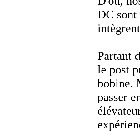
D'ou, no
DC sont 
intègren
Partant d
le post 
bobine. 
passer e
élévateur
expérien