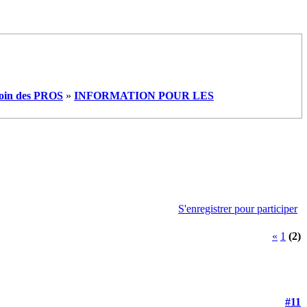
oin des PROS
»
INFORMATION POUR LES
S'enregistrer pour participer
«
1
(2)
#11