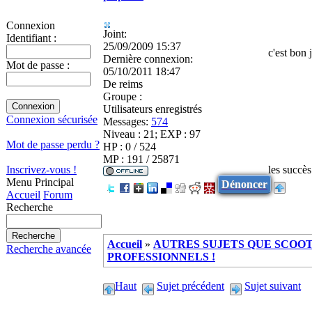
Connexion
Joint:
Identifiant :
25/09/2009 15:37
c'est bon j
Dernière connexion:
Mot de passe :
05/10/2011 18:47
De
reims
Groupe :
Utilisateurs enregistrés
Connexion sécurisée
Messages:
574
Niveau : 21; EXP : 97
Mot de passe perdu ?
HP : 0 / 524
MP : 191 / 25871
les succès
Inscrivez-vous !
Menu Principal
Dénoncer
Accueil
Forum
Recherche
Accueil
»
AUTRES SUJETS QUE SCOOTE
Recherche avancée
PROFESSIONNELS !
Haut
Sujet précédent
Sujet suivant